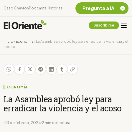
Pregunta a IA
Caso Chevron
Podcasts
Historias
Suscribirse
Quiero Información
sobre el Caso
Inicio
›
Economía
›
La Asamblea aprobó ley para erradicar la violencia y el
Chevron Ecuador
acoso
Listar destinos
turísticos de la
Amazonia Ecuatoriana
¿En que consiste la
tasa minera que rige en
Ecuador?
ECONOMÍA
La Asamblea aprobó ley para
erradicar la violencia y el acoso
23 de febrero, 2024
2 min de lectura