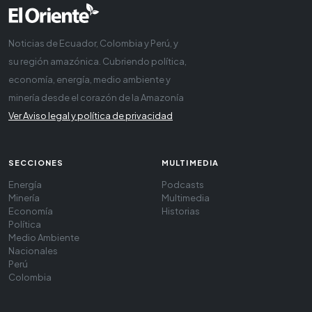
Noticias de Ecuador, Colombia y Perú, y
su región amazónica. Cubriendo política,
economía, energía, medio ambiente y
minería desde el corazón de la Amazonía
Ver Aviso legal y política de privacidad
SECCIONES
MULTIMEDIA
Energía
Podcasts
Minería
Multimedia
Economía
Historias
Política
Medio Ambiente
Nacionales
Perú
Colombia