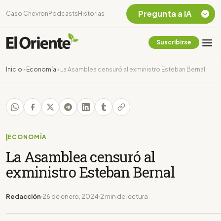
Pregunta a IA
Caso Chevron
Podcasts
Historias
Suscribirse
Quiero Información
sobre el Caso
Inicio
›
Economía
›
La Asamblea censuró al exministro Esteban Bernal
Chevron Ecuador
Listar destinos
turísticos de la
Amazonia Ecuatoriana
¿En que consiste la
tasa minera que rige en
ECONOMÍA
Ecuador?
La Asamblea censuró al
exministro Esteban Bernal
Redacción
26 de enero, 2024
2 min de lectura