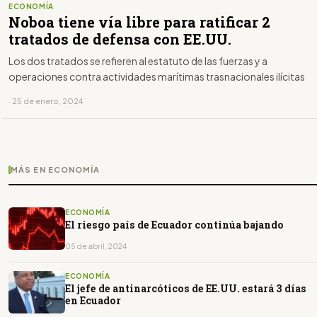
ECONOMÍA
Noboa tiene vía libre para ratificar 2
tratados de defensa con EE.UU.
Los dos tratados se refieren al estatuto de las fuerzas y a
operaciones contra actividades marítimas trasnacionales ilícitas
· 25 de enero, 2024
MÁS EN ECONOMÍA
ECONOMÍA
El riesgo país de Ecuador continúa bajando
05 de abril, 2024
ECONOMÍA
El jefe de antinarcóticos de EE.UU. estará 3 días
en Ecuador