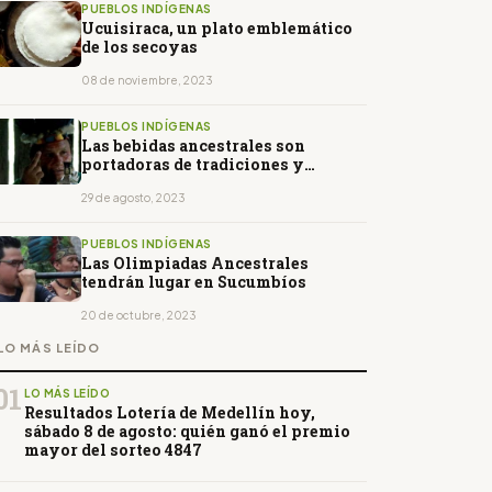
PUEBLOS INDÍGENAS
Ucuisiraca, un plato emblemático
de los secoyas
08 de noviembre, 2023
PUEBLOS INDÍGENAS
Las bebidas ancestrales son
portadoras de tradiciones y
rituales
29 de agosto, 2023
PUEBLOS INDÍGENAS
Las Olimpiadas Ancestrales
tendrán lugar en Sucumbíos
20 de octubre, 2023
LO MÁS LEÍDO
01
LO MÁS LEÍDO
Resultados Lotería de Medellín hoy,
sábado 8 de agosto: quién ganó el premio
mayor del sorteo 4847