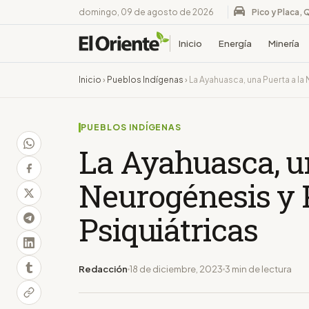
domingo, 09 de agosto de 2026
Pico y Placa, 
Inicio
Energía
Minería
Inicio
›
Pueblos Indígenas
›
La Ayahuasca, una Puerta a la
PUEBLOS INDÍGENAS
La Ayahuasca, un
Neurogénesis y 
Psiquiátricas
Redacción
18 de diciembre, 2023
3 min de lectura