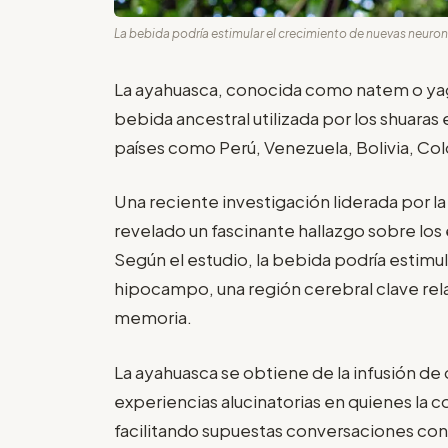
La bebida podría estimular el crecimiento de nuevas neuro
La ayahuasca, conocida como natem o yagé
bebida ancestral utilizada por los shuaras
países como Perú, Venezuela, Bolivia, Col
Una reciente investigación liderada por 
revelado un fascinante hallazgo sobre los
Según el estudio, la bebida podría estimu
hipocampo, una región cerebral clave rel
memoria.
La ayahuasca se obtiene de la infusión de 
experiencias alucinatorias en quienes la 
facilitando supuestas conversaciones con s