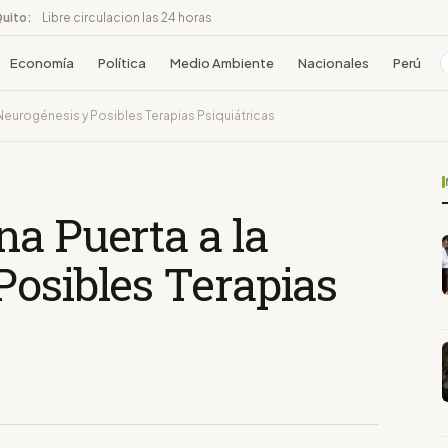
Quito:
Libre circulacion las 24 horas
Economía
Política
Medio Ambiente
Nacionales
Perú
 Neurogénesis y Posibles Terapias Psiquiátricas
a Puerta a la
Posibles Terapias