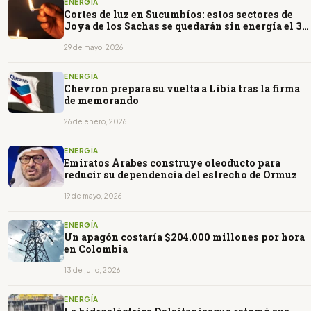
ENERGÍA
Cortes de luz en Sucumbíos: estos sectores de
Joya de los Sachas se quedarán sin energía el 30
de mayo
29 de mayo, 2026
ENERGÍA
Chevron prepara su vuelta a Libia tras la firma
de memorando
26 de enero, 2026
ENERGÍA
Emiratos Árabes construye oleoducto para
reducir su dependencia del estrecho de Ormuz
19 de mayo, 2026
ENERGÍA
Un apagón costaría $204.000 millones por hora
en Colombia
13 de julio, 2026
ENERGÍA