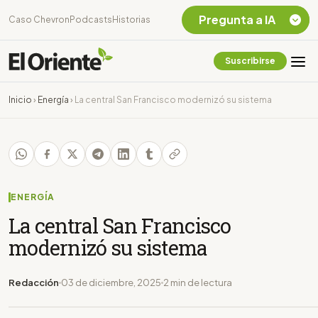
Pregunta a IA
Caso Chevron
Podcasts
Historias
Suscribirse
Quiero Información
sobre el Caso
Inicio
›
Energía
›
La central San Francisco modernizó su sistema
Chevron Ecuador
Listar destinos
turísticos de la
Amazonia Ecuatoriana
¿En que consiste la
tasa minera que rige en
ENERGÍA
Ecuador?
La central San Francisco
modernizó su sistema
Redacción
03 de diciembre, 2025
2 min de lectura