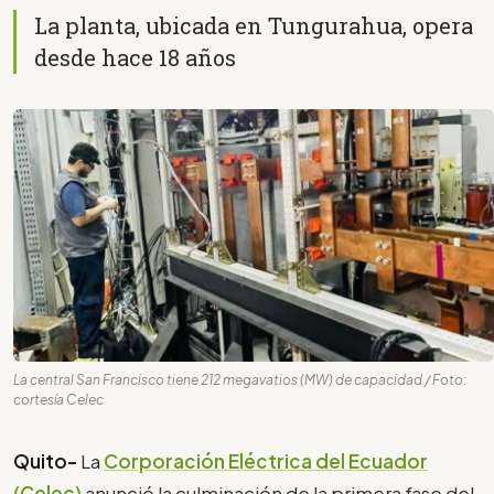
La planta, ubicada en Tungurahua, opera
desde hace 18 años
La central San Francisco tiene 212 megavatios (MW) de capacidad / Foto:
cortesía Celec
Quito-
La
Corporación Eléctrica del Ecuador
(Celec)
anunció la culminación de la primera fase del