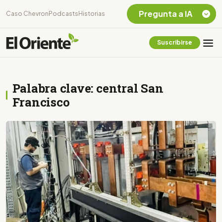
Pregunta a IA
Caso Chevron
Podcasts
Historias
Suscribirse
Quiero Información
sobre el Caso
Chevron Ecuador
Palabra clave: central San
Listar destinos
turísticos de la
Francisco
Amazonia Ecuatoriana
¿En que consiste la
tasa minera que rige en
Ecuador?