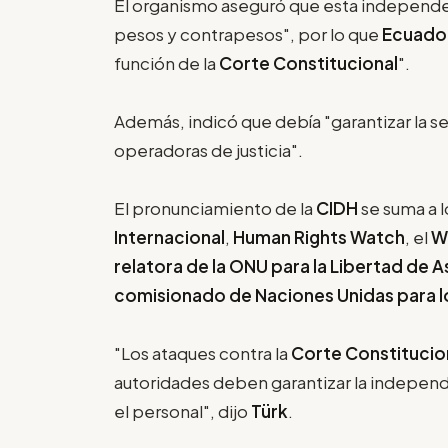
El organismo aseguró que esta independen
pesos y contrapesos", por lo que
Ecuado
función de la
Corte Constitucional
".
Además, indicó que debía "garantizar la s
operadoras de justicia".
El pronunciamiento de la
CIDH
se suma a l
Internacional
,
Human Rights Watch
, el
W
relatora de la ONU para la Libertad de
comisionado de Naciones Unidas para 
"Los ataques contra la
Corte Constitucio
autoridades deben garantizar la independ
el personal", dijo
Türk
.