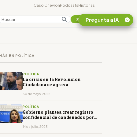
Caso Chevron
Podcasts
Historias
Pregunta a IA
Colombia
Suscribirse
Quiero Información
sobre el Caso
MÁS EN POLÍTICA
Chevron Ecuador
Listar destinos
turísticos de la
POLÍTICA
Amazonia Ecuatoriana
La crisis en la Revolución
Ciudadana se agrava
¿En que consiste la
tasa minera que rige en
30 de mayo, 2025
Ecuador?
POLÍTICA
Gobierno plantea crear registro
confidencial de condenados por
delitos sexuales
14 de julio, 2025