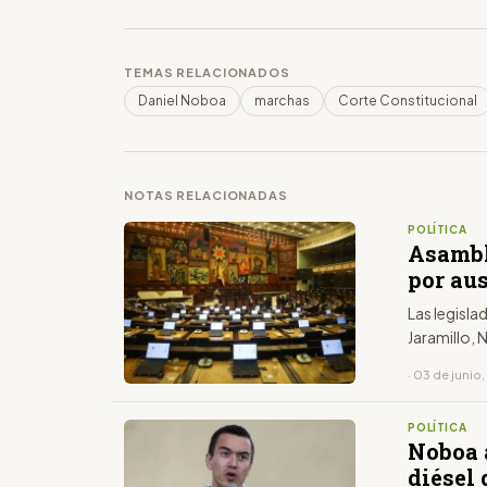
TEMAS RELACIONADOS
Daniel Noboa
marchas
Corte Constitucional
NOTAS RELACIONADAS
POLÍTICA
Asambl
por aus
Las legisl
Jaramillo, 
· 03 de junio
POLÍTICA
Noboa 
diésel