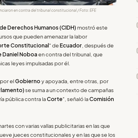
ciaron en contra del tribunal constitucional / Foto: EFE
 de Derechos Humanos (CIDH)
mostró este
ursos que pueden amenazar la labor
rte Constitucional
" de
Ecuador
, después de
e Daniel Noboa
en contra del tribunal, que
icas leyes impulsadas por él.
 por el
Gobierno
y apoyada, entre otras, por
rlamento)
se suma a un contexto de campañas
ía pública contra la
Corte
", señaló la
Comisión
artes con varias vallas publicitarias en las que
ueve jueces constitucionales y en las que se los