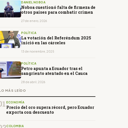
DANIEL NOBOA
Noboa cuestionó falta de firmeza de
otros países para combatir crimen
27 de enero, 2026
POLÍTICA
La votación del Referéndum 2025
inició en las cárceles
13 de noviembre, 2025
POLÍTICA
Petro apunta a Ecuador tras el
sangriento atentado en el Cauca
28 de abril, 2026
LO MÁS LEÍDO
01
ECONOMÍA
Precio del oro supera récord, pero Ecuador
exporta con descuento
02
COLOMBIA