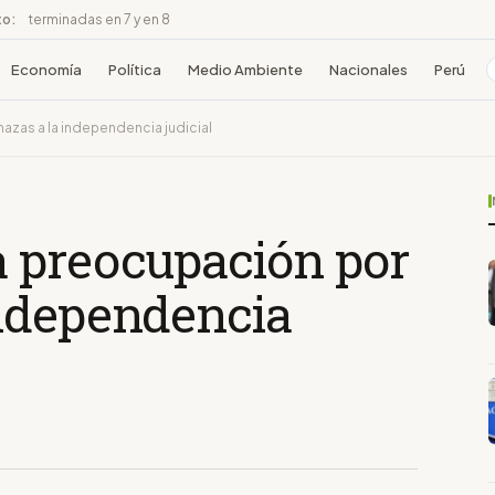
to:
terminadas en 7 y en 8
Economía
Política
Medio Ambiente
Nacionales
Perú
zas a la independencia judicial
 preocupación por
ndependencia