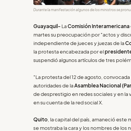
Durante la manifestación algunos de los ministros se pronun
Guayaquil-
La
Comisión Interamericana
martes su preocupación por "actos y disc
independiente de jueces y juezas de la
Co
la protesta encabezada por el
president
suspendió algunos artículos de tres polém
"La protesta del 12 de agosto, convocada
autoridades de la
Asamblea Nacional (Pa
de desprestigio en redes sociales y en la v
en su cuenta de la red social X.
Quito
, la capital del país, amaneció este m
se mostraba la cara y los nombres de los n