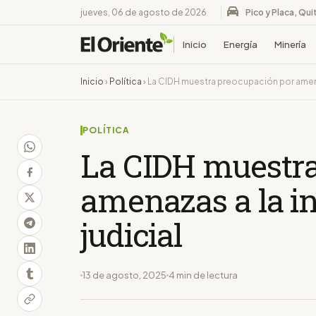
jueves, 06 de agosto de 2026
Pico y Placa, Qui
Inicio
Energía
Minería
Inicio
›
Política
›
La CIDH muestra preocupación por amena
POLÍTICA
La CIDH muestra
amenazas a la i
judicial
13 de agosto, 2025
4 min de lectura