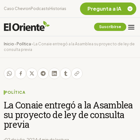
Pregunta a IA
Caso Chevron
Podcasts
Historias
Suscribirse
Quiero Información
sobre el Caso
Inicio
›
Política
›
La Conaie entregó a la Asamblea su proyecto de ley de
Chevron Ecuador
consulta previa
Listar destinos
turísticos de la
Amazonia Ecuatoriana
¿En que consiste la
tasa minera que rige en
Ecuador?
POLÍTICA
La Conaie entregó a la Asamblea
su proyecto de ley de consulta
previa
02 de julio, 2024
4 min de lectura