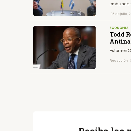
embajador
· 18 de julio,
ECONOMÍA
Todd R
Antinar
Estará en Q
Redacción · 
Reciba las 