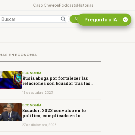
Caso Chevron
Podcasts
Historias
Pregunta a IA
Colombia
Suscribirse
Quiero Información
sobre el Caso
MÁS EN ECONOMÍA
Chevron Ecuador
Listar destinos
turísticos de la
ECONOMÍA
Amazonia Ecuatoriana
Rusia aboga por fortalecer las
relaciones con Ecuador tras las
¿En que consiste la
elecciones
tasa minera que rige en
18 de octubre, 2023
Ecuador?
ECONOMÍA
Ecuador: 2023 convulso en lo
político, complicado en lo
económico y con escándalo
judicial
27 de diciembre, 2023