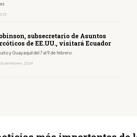
es
 2023
obinson, subsecretario de Asuntos
cóticos de EE.UU., visitará Ecuador
uito y Guayaquil del 7 al 9 de febrero.
06 de febrero, 2024
noticias más importantes de