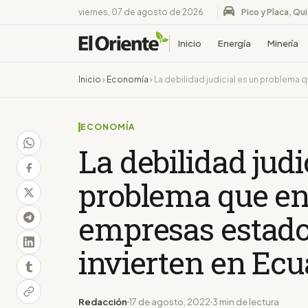
viernes, 07 de agosto de 2026
Pico y Placa, Qu
Inicio
Energía
Minería
Inicio
›
Economía
›
La debilidad judicial es un problema
ECONOMÍA
La debilidad judi
problema que en
empresas estad
invierten en Ec
Redacción
17 de agosto, 2022
3 min de lectura