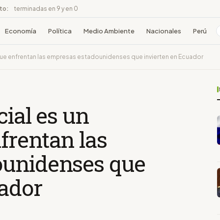
ito:
terminadas en 9 y en 0
Economía
Política
Medio Ambiente
Nacionales
Perú
 que enfrentan las empresas estadounidenses que invierten en Ecuador
cial es un
frentan las
ounidenses que
uador