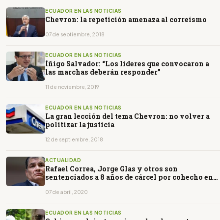
ECUADOR EN LAS NOTICIAS
Chevron: la repetición amenaza al correísmo
07 de septiembre, 2018
ECUADOR EN LAS NOTICIAS
Íñigo Salvador: “Los líderes que convocaron a
las marchas deberán responder”
11 de noviembre, 2019
ECUADOR EN LAS NOTICIAS
La gran lección del tema Chevron: no volver a
politizar la justicia
12 de septiembre, 2018
ACTUALIDAD
Rafael Correa, Jorge Glas y otros son
sentenciados a 8 años de cárcel por cohecho en
caso Sobornos 2012-2016
07 de abril, 2020
ECUADOR EN LAS NOTICIAS