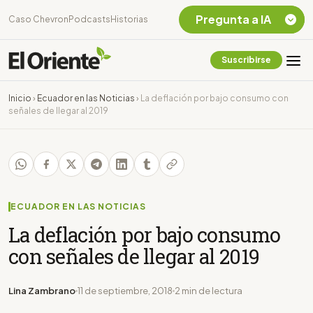
Pregunta a IA
Caso Chevron
Podcasts
Historias
Suscribirse
Quiero Información
sobre el Caso
Inicio
›
Ecuador en las Noticias
›
La deflación por bajo consumo con
Chevron Ecuador
señales de llegar al 2019
Listar destinos
turísticos de la
Amazonia Ecuatoriana
¿En que consiste la
tasa minera que rige en
Ecuador?
ECUADOR EN LAS NOTICIAS
La deflación por bajo consumo
con señales de llegar al 2019
Lina Zambrano
11 de septiembre, 2018
2 min de lectura