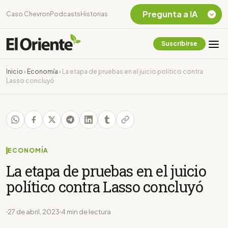
Pregunta a IA
Caso Chevron
Podcasts
Historias
Suscribirse
Quiero Información
sobre el Caso
Inicio
›
Economía
›
La etapa de pruebas en el juicio político contra
Chevron Ecuador
Lasso concluyó
Listar destinos
turísticos de la
Amazonia Ecuatoriana
¿En que consiste la
tasa minera que rige en
Ecuador?
ECONOMÍA
La etapa de pruebas en el juicio
político contra Lasso concluyó
27 de abril, 2023
4 min de lectura