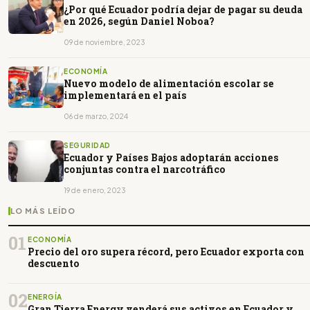
¿Por qué Ecuador podría dejar de pagar su deuda
en 2026, según Daniel Noboa?
09 de noviembre, 2023
ECONOMÍA
Nuevo modelo de alimentación escolar se
implementará en el país
06 de marzo, 2024
SEGURIDAD
Ecuador y Países Bajos adoptarán acciones
conjuntas contra el narcotráfico
19 de enero, 2023
LO MÁS LEÍDO
01
ECONOMÍA
Precio del oro supera récord, pero Ecuador exporta con
descuento
02
ENERGÍA
Gran Tierra Energy venderá sus activos en Ecuador y