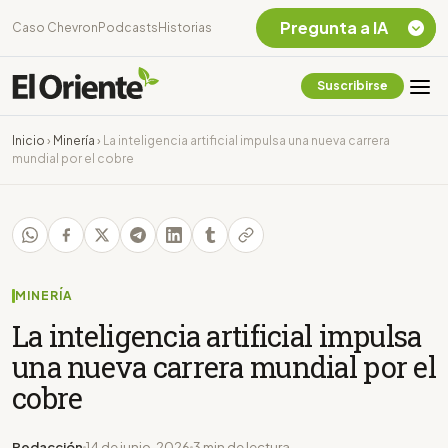
Pregunta a IA
Caso Chevron
Podcasts
Historias
Suscribirse
Quiero Información
sobre el Caso
Inicio
›
Minería
›
La inteligencia artificial impulsa una nueva carrera
Chevron Ecuador
mundial por el cobre
Listar destinos
turísticos de la
Amazonia Ecuatoriana
¿En que consiste la
tasa minera que rige en
Ecuador?
MINERÍA
La inteligencia artificial impulsa
una nueva carrera mundial por el
cobre
Redacción
14 de junio, 2026
3 min de lectura