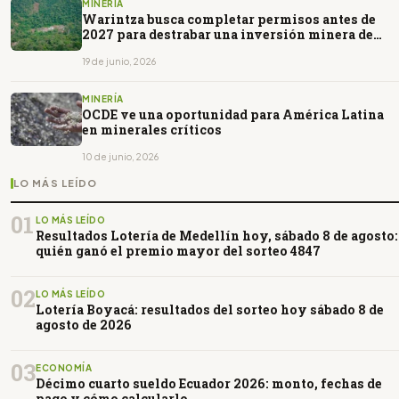
MINERÍA
Warintza busca completar permisos antes de
2027 para destrabar una inversión minera de
US$ 3.700 millones
19 de junio, 2026
MINERÍA
OCDE ve una oportunidad para América Latina
en minerales críticos
10 de junio, 2026
LO MÁS LEÍDO
01
LO MÁS LEÍDO
Resultados Lotería de Medellín hoy, sábado 8 de agosto:
quién ganó el premio mayor del sorteo 4847
02
LO MÁS LEÍDO
Lotería Boyacá: resultados del sorteo hoy sábado 8 de
agosto de 2026
03
ECONOMÍA
Décimo cuarto sueldo Ecuador 2026: monto, fechas de
pago y cómo calcularlo