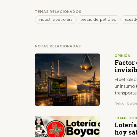
TEMAS RELACIONADOS
industria petrolera
precio del petróleo
Ecuad
NOTAS RELACIONADAS
OPINIÓN
Factor 
invisi
El petróleo
un insumo 
transporta
Nelson Baldeó
LO MÁS LEÍD
Lotería
hoy sáb