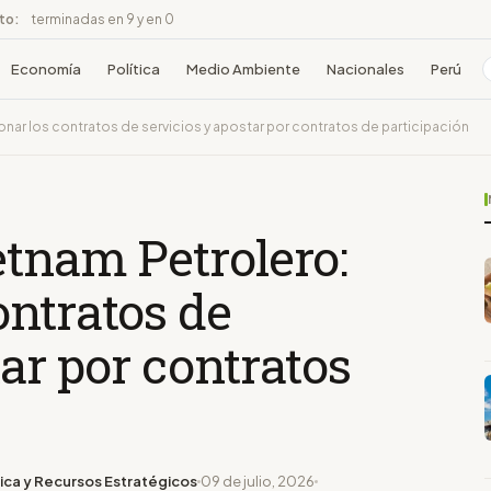
ito:
terminadas en 9 y en 0
Economía
Política
Medio Ambiente
Nacionales
Perú
nar los contratos de servicios y apostar por contratos de participación
etnam Petrolero:
ontratos de
tar por contratos
ica y Recursos Estratégicos
09 de julio, 2026