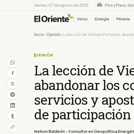
viernes, 07 de agosto de 2026
Pico y Placa, Qu
Inicio
Energía
Minería
Inicio
›
Opinión
›
La lección de Vietnam Petrolero: abando
OPINIÓN
La lección de Vi
abandonar los c
servicios y apos
de participación
Nelson Baldeón - Consultor en Geopolítica Energét