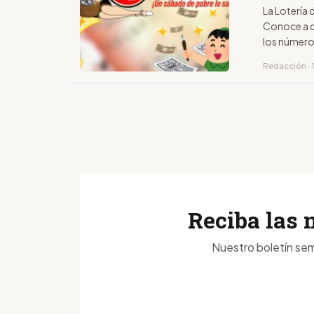
La Lotería 
Conoce a q
los número
Redacción · 1
Reciba las 
Nuestro boletín sem