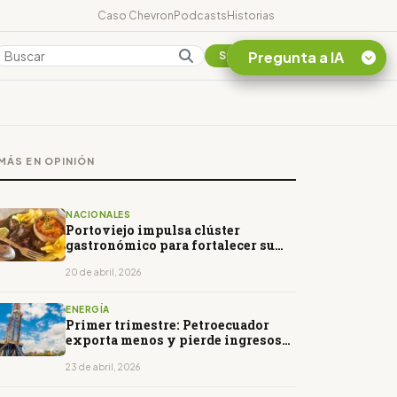
Caso Chevron
Podcasts
Historias
Pregunta a IA
Colombia
Suscribirse
Quiero Información
sobre el Caso
MÁS EN OPINIÓN
Chevron Ecuador
Listar destinos
turísticos de la
NACIONALES
Amazonia Ecuatoriana
Portoviejo impulsa clúster
gastronómico para fortalecer su
¿En que consiste la
economía local
tasa minera que rige en
20 de abril, 2026
Ecuador?
ENERGÍA
Primer trimestre: Petroecuador
exporta menos y pierde ingresos
pese al repunte del crudo
23 de abril, 2026