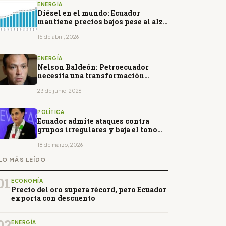
ENERGÍA
Diésel en el mundo: Ecuador
mantiene precios bajos pese al alza
global por conflicto con Irán
15 de abril, 2026
ENERGÍA
Nelson Baldeón: Petroecuador
necesita una transformación
profunda para recuperar
competitividad
23 de junio, 2026
POLÍTICA
Ecuador admite ataques contra
grupos irregulares y baja el tono
frente a denuncia de Petro
18 de marzo, 2026
LO MÁS LEÍDO
01
ECONOMÍA
Precio del oro supera récord, pero Ecuador
exporta con descuento
02
ENERGÍA