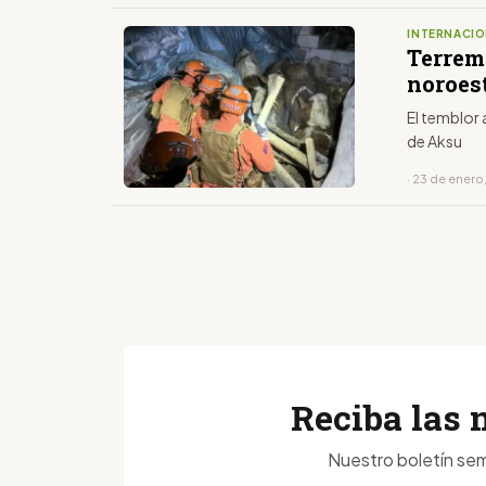
INTERNACIO
Terremo
noroes
El temblor
de Aksu
· 23 de enero
Reciba las 
Nuestro boletín sem