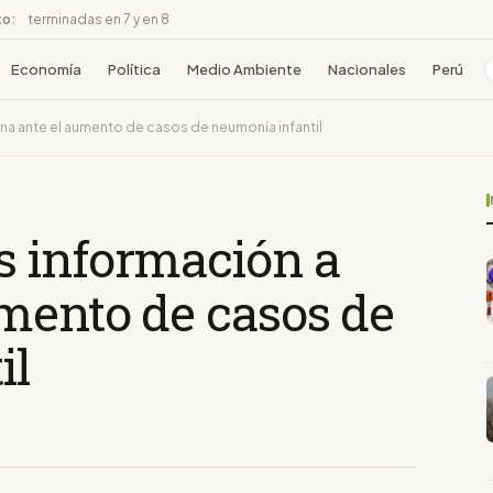
to:
terminadas en 7 y en 8
Economía
Política
Medio Ambiente
Nacionales
Perú
na ante el aumento de casos de neumonía infantil
 información a
umento de casos de
il