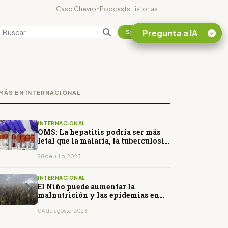
Caso Chevron
Podcasts
Historias
Pregunta a IA
Colombia
Suscribirse
Quiero Información
sobre el Caso
MÁS EN INTERNACIONAL
Chevron Ecuador
Listar destinos
turísticos de la
INTERNACIONAL
Amazonia Ecuatoriana
OMS: La hepatitis podría ser más
letal que la malaria, la tuberculosis
¿En que consiste la
y el sida en 2040
tasa minera que rige en
28 de julio, 2023
Ecuador?
INTERNACIONAL
El Niño puede aumentar la
malnutrición y las epidemias en
Latinoamérica, advierte la OMS
04 de agosto, 2023