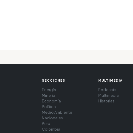
SECCIONES
MULTIMEDIA
Energía
Podcasts
Minería
Multimedia
Economía
Historias
Política
Medio Ambiente
Nacionales
Perú
Colombia