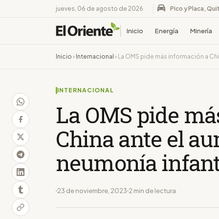
jueves, 06 de agosto de 2026
Pico y Placa, Qui
Inicio
Energía
Minería
Inicio
›
Internacional
›
La OMS pide más información a Chi
INTERNACIONAL
La OMS pide más
China ante el a
neumonía infant
23 de noviembre, 2023
2 min de lectura