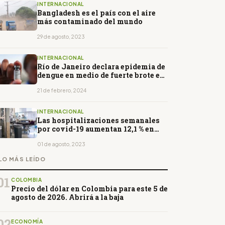
INTERNACIONAL
Bangladesh es el país con el aire
más contaminado del mundo
29 de agosto, 2023
INTERNACIONAL
Río de Janeiro declara epidemia de
dengue en medio de fuerte brote en
el resto de Brasil
21 de febrero, 2024
INTERNACIONAL
Las hospitalizaciones semanales
por covid-19 aumentan 12,1 % en
EE.UU.
01 de agosto, 2023
LO MÁS LEÍDO
01
COLOMBIA
Precio del dólar en Colombia para este 5 de
agosto de 2026. Abrirá a la baja
02
ECONOMÍA