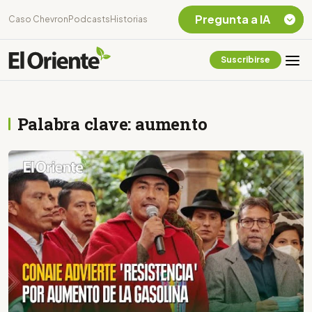
Pregunta a IA
Caso Chevron
Podcasts
Historias
Suscribirse
Quiero Información
sobre el Caso
Chevron Ecuador
Palabra clave: aumento
Listar destinos
turísticos de la
Amazonia Ecuatoriana
¿En que consiste la
tasa minera que rige en
Ecuador?