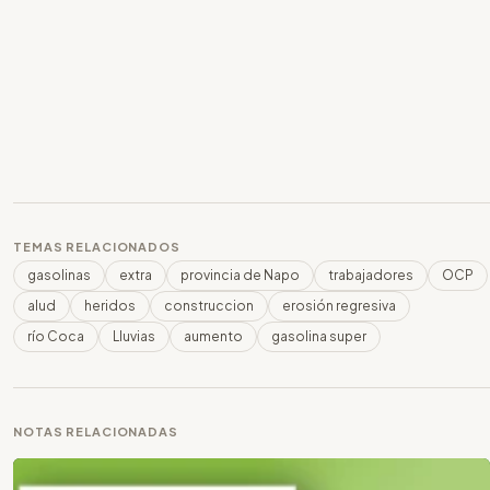
TEMAS RELACIONADOS
gasolinas
extra
provincia de Napo
trabajadores
OCP
alud
heridos
construccion
erosión regresiva
río Coca
Lluvias
aumento
gasolina super
NOTAS RELACIONADAS