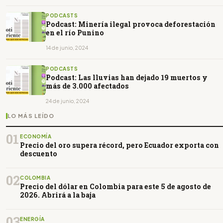
PODCASTS
Podcast: Minería ilegal provoca deforestación
en el río Punino
14 de junio, 2024
PODCASTS
Podcast: Las lluvias han dejado 19 muertos y
más de 3.000 afectados
24 de junio, 2024
LO MÁS LEÍDO
01
ECONOMÍA
Precio del oro supera récord, pero Ecuador exporta con
descuento
02
COLOMBIA
Precio del dólar en Colombia para este 5 de agosto de
2026. Abrirá a la baja
03
ENERGÍA