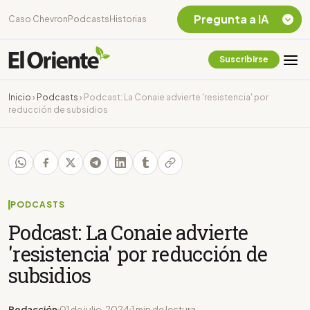
Pregunta a IA
Caso Chevron
Podcasts
Historias
Suscribirse
Quiero Información
sobre el Caso
Inicio
›
Podcasts
›
Podcast: La Conaie advierte 'resistencia' por
Chevron Ecuador
reducción de subsidios
Listar destinos
turísticos de la
Amazonia Ecuatoriana
¿En que consiste la
tasa minera que rige en
Ecuador?
PODCASTS
Podcast: La Conaie advierte
'resistencia' por reducción de
subsidios
Redacción
01 de julio, 2024
1 min de lectura