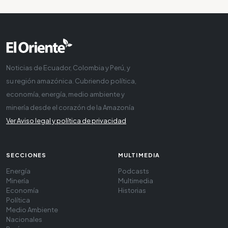
Noticias de Ecuador, Colombia y Perú, y
su región amazónica. Cubriendo política,
economía, energía, medio ambiente y
minería desde el corazón de la Amazonía
Ver Aviso legal y política de privacidad
SECCIONES
MULTIMEDIA
Energía
Podcasts
Minería
Multimedia
Economía
Historias
Política
Medio Ambiente
Nacionales