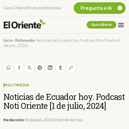
Pregunta a IA
Caso Chevron
Podcasts
Historias
Suscribirse
Quiero Información
sobre el Caso
Inicio
›
Multimedia
›
Noticias de Ecuador hoy. Podcast Noti Oriente [1
Chevron Ecuador
de julio, 2024]
Listar destinos
turísticos de la
Amazonia Ecuatoriana
¿En que consiste la
tasa minera que rige en
Ecuador?
MULTIMEDIA
Noticias de Ecuador hoy. Podcast
Noti Oriente [1 de julio, 2024]
Redacción
01 de julio, 2024
2 min de lectura