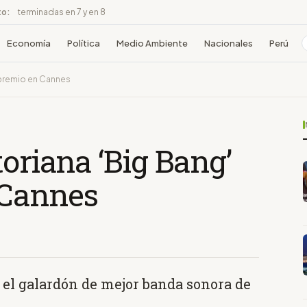
to:
terminadas en 7 y en 8
Economía
Política
Medio Ambiente
Nacionales
Perú
 premio en Cannes
toriana ‘Big Bang’
 Cannes
ó el galardón de mejor banda sonora de