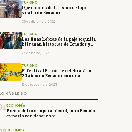
TURISMO
Operadores de turismo de lujo
visitaron Ecuador
09 de diciembre, 2022
TURISMO
Las finas hebras de la paja toquilla
hilvanan historias de Ecuador y
Panamá
23 de marzo, 2023
TURISMO
El festival Eurocine celebrará sus
20 años en Ecuador con una
cartelera de 45 películas
12 de septiembre, 2023
LO MÁS LEÍDO
01
ECONOMÍA
Precio del oro supera récord, pero Ecuador
exporta con descuento
02
COLOMBIA