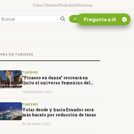
Caso Chevron
Podcasts
Historias
Pregunta a IA
Colombia
Suscribirse
Quiero Información
sobre el Caso
MÁS EN TURISMO
Chevron Ecuador
Listar destinos
turísticos de la
TURISMO
Amazonia Ecuatoriana
"Picasso en danza" recreará en
Quito el universo femenino del
¿En que consiste la
artista
tasa minera que rige en
17 de octubre, 2023
Ecuador?
TURISMO
Volar desde y hacia Ecuador será
más barato por reducción de tasas
30 de marzo, 2023