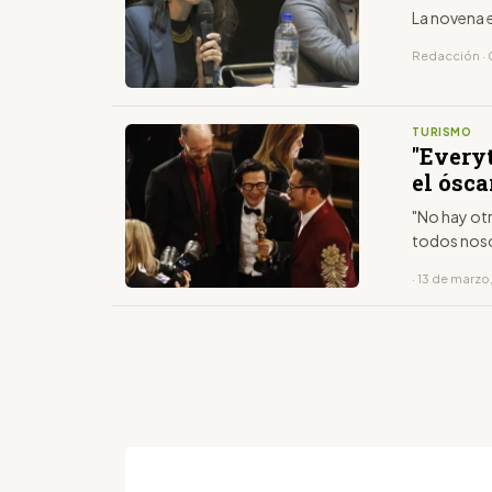
La novena e
Redacción · 
TURISMO
"Every
el ósca
"No hay otr
todos noso
· 13 de marzo