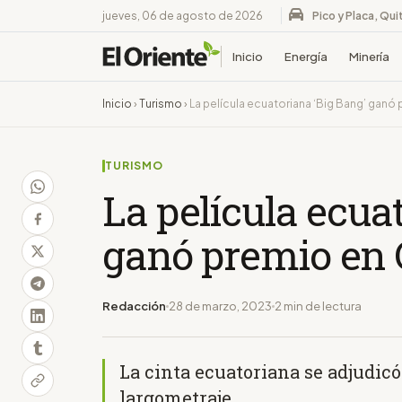
jueves, 06 de agosto de 2026
Pico y Placa, Qui
Inicio
Energía
Minería
Inicio
›
Turismo
›
La película ecuatoriana ‘Big Bang’ ganó
TURISMO
La película ecua
ganó premio en
Redacción
28 de marzo, 2023
2 min de lectura
La cinta ecuatoriana se adjudic
largometraje