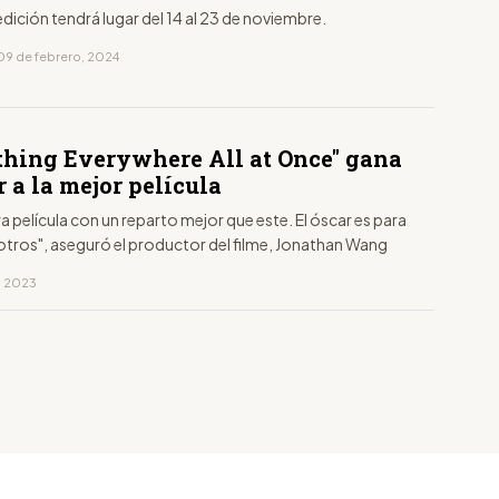
dición tendrá lugar del 14 al 23 de noviembre.
09 de febrero, 2024
thing Everywhere All at Once" gana
r a la mejor película
a película con un reparto mejor que este. El óscar es para
tros", aseguró el productor del filme, Jonathan Wang
, 2023