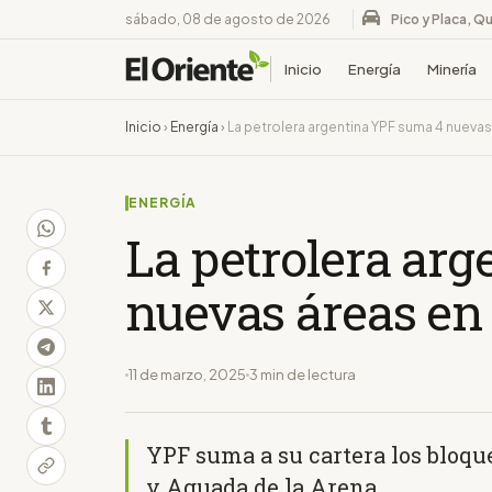
sábado, 08 de agosto de 2026
Pico y Placa, Qu
Inicio
Energía
Minería
Inicio
›
Energía
›
La petrolera argentina YPF suma 4 nueva
ENERGÍA
La petrolera ar
nuevas áreas en
11 de marzo, 2025
3 min de lectura
YPF suma a su cartera los bloqu
y Aguada de la Arena