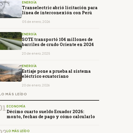
ENERGÍA
Transelectric abrió licitación para
línea de interconexión con Perú
05 de enero, 2026
ENERGÍA
SOTE transportó 104 millones de
barriles de crudo Oriente en 2024
20 de enero, 2025
ENERGÍA
Estiaje pone a prueba al sistema
eléctrico ecuatoriano
20 de enero, 2026
LO MÁS LEÍDO
01
ECONOMÍA
Décimo cuarto sueldo Ecuador 2026:
monto, fechas de pago y cómo calcularlo
02
LO MÁS LEÍDO