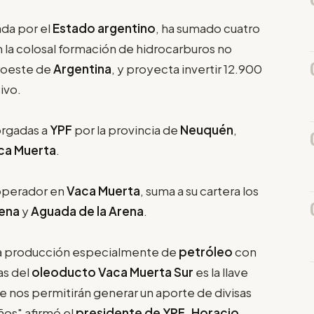
ada por el
Estado argentino
, ha sumado cuatro
 la colosal formación de hidrocarburos no
uroeste de
Argentina
, y proyecta invertir 12.900
ivo.
orgadas a
YPF
por la provincia de
Neuquén
,
ca Muerta
.
 operador en
Vaca Muerta
, suma a su cartera los
ena
y
Aguada de la Arena
.
la producción especialmente de
petróleo
con
as del
oleoducto Vaca Muerta Sur
es la llave
e nos permitirán generar un aporte de divisas
años" afirmó el
presidente de YPF, Horacio