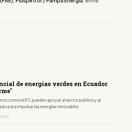
 (PAE), Pluspetrol
y
Pampa Energía
, entre
encial de energías verdes en Ecuador
rme"
nco como el IFC pueden apoyar al sector público y al
ado para impulsar las energías renovables
, 2025