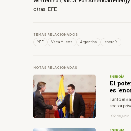
Wintershall, Vista, Pan American Energy
otras. EFE
TEMAS RELACIONADOS
YPF
Vaca Muerta
Argentina
energía
NOTAS RELACIONADAS
ENERGÍA
El pot
es "eno
Tanto el Ba
sector priv
· 02 de junio
ENERGÍA