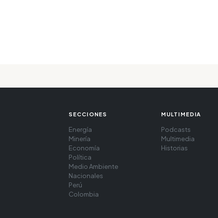
SECCIONES
MULTIMEDIA
Energía
Podcasts
Minería
Multimedia
Economía
Historias
Política
Medio Ambiente
Nacionales
Perú
Colombia