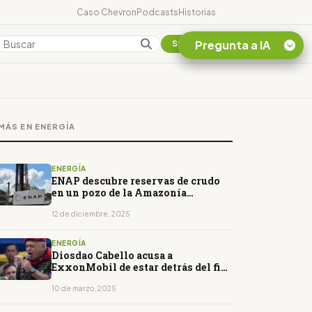
Caso Chevron
Podcasts
Historias
Pregunta a IA
Colombia
Suscribirse
Quiero Información
sobre el Caso
MÁS EN ENERGÍA
Chevron Ecuador
Listar destinos
turísticos de la
ENERGÍA
Amazonia Ecuatoriana
ENAP descubre reservas de crudo
en un pozo de la Amazonía
¿En que consiste la
ecuatoriana
tasa minera que rige en
12 de diciembre, 2025
Ecuador?
ENERGÍA
Diosdao Cabello acusa a
ExxonMobil de estar detrás del fin
de la licencia a Chevron
10 de marzo, 2025