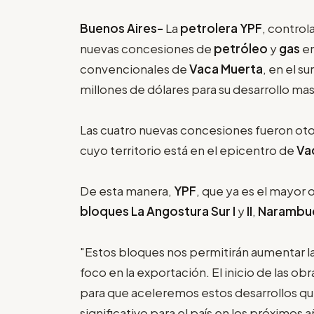
Buenos Aires-
La
petrolera YPF
, control
nuevas concesiones de
petróleo
y
gas
en
convencionales de
Vaca Muerta
, en el s
millones de dólares para su desarrollo mas
Las cuatro nuevas concesiones fueron ot
cuyo territorio está en el epicentro de
Va
De esta manera,
YPF
, que ya es el mayor
bloques La Angostura Sur I
y
II
,
Narambu
"Estos bloques nos permitirán aumentar 
foco en la exportación. El inicio de las obr
para que aceleremos estos desarrollos qu
significativo para el país en los próximos 