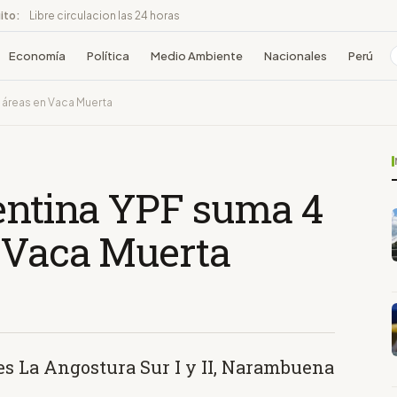
ito:
Libre circulacion las 24 horas
Economía
Política
Medio Ambiente
Nacionales
Perú
s áreas en Vaca Muerta
gentina YPF suma 4
 Vaca Muerta
es La Angostura Sur I y II, Narambuena