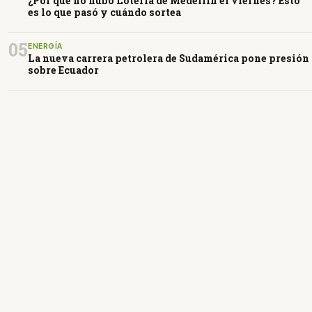
¿Por qué no hubo Lotería de Medellín el viernes? Esto
es lo que pasó y cuándo sortea
05
ENERGÍA
La nueva carrera petrolera de Sudamérica pone presión
sobre Ecuador