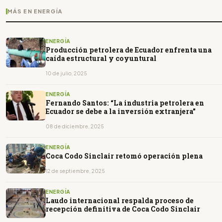
MÁS EN ENERGÍA
ENERGÍA
Producción petrolera de Ecuador enfrenta una
caída estructural y coyuntural
10 de julio, 2025
ENERGÍA
Fernando Santos: “La industria petrolera en
Ecuador se debe a la inversión extranjera”
08 de diciembre, 2025
ENERGÍA
Coca Codo Sinclair retomó operación plena
12 de septiembre, 2025
ENERGÍA
Laudo internacional respalda proceso de
recepción definitiva de Coca Codo Sinclair