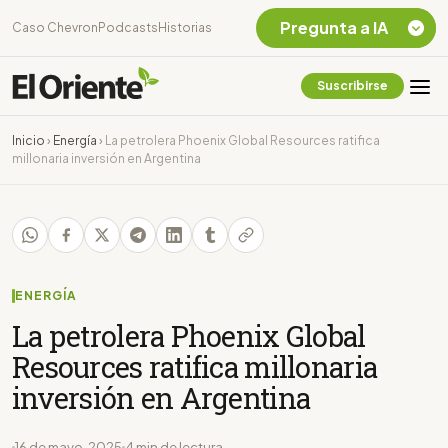
Pregunta a IA
Caso Chevron
Podcasts
Historias
Suscribirse
Quiero Información
sobre el Caso
Inicio
›
Energía
›
La petrolera Phoenix Global Resources ratifica
Chevron Ecuador
millonaria inversión en Argentina
Listar destinos
turísticos de la
Amazonia Ecuatoriana
¿En que consiste la
tasa minera que rige en
Ecuador?
ENERGÍA
La petrolera Phoenix Global
Resources ratifica millonaria
inversión en Argentina
16 de mayo, 2025
4 min de lectura