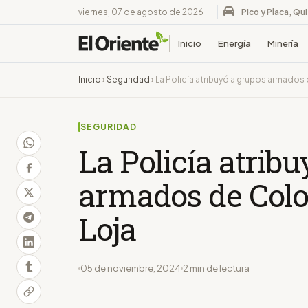
viernes, 07 de agosto de 2026
Pico y Placa, Qu
Inicio
Energía
Minería
Inicio
›
Seguridad
›
La Policía atribuyó a grupos armados
SEGURIDAD
La Policía atrib
armados de Colo
Loja
05 de noviembre, 2024
2 min de lectura