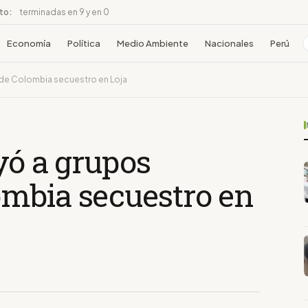
ito:
terminadas en 9 y en 0
Economía
Política
Medio Ambiente
Nacionales
Perú
 de Colombia secuestro en Loja
uyó a grupos
mbia secuestro en