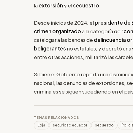
la
extorsión
y el
secuestro
.
Desde inicios de 2024, el
presidente de 
crimen organizado
a la categoría de "
con
catalogar a las bandas de
delincuencia o
beligerantes
no estatales, y decretó una
entre otras acciones, militarizó las cárce
Si bien el Gobierno reporta una disminuc
nacional, las denuncias de extorsiones, s
criminales se siguen sucediendo en el paí
TEMAS RELACIONADOS
Loja
seguridad ecuador
secuestro
Polici