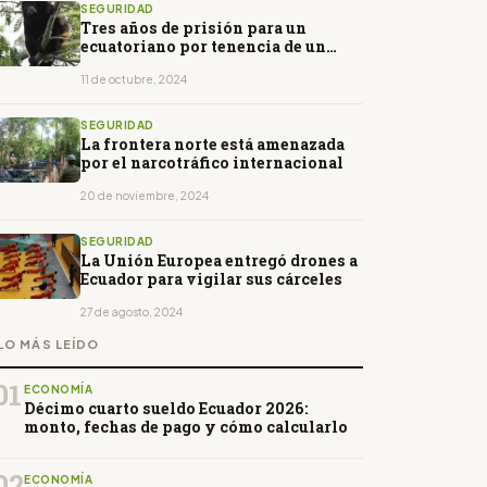
SEGURIDAD
Tres años de prisión para un
ecuatoriano por tenencia de un
mono aullador
11 de octubre, 2024
SEGURIDAD
La frontera norte está amenazada
por el narcotráfico internacional
20 de noviembre, 2024
SEGURIDAD
La Unión Europea entregó drones a
Ecuador para vigilar sus cárceles
27 de agosto, 2024
LO MÁS LEÍDO
01
ECONOMÍA
Décimo cuarto sueldo Ecuador 2026:
monto, fechas de pago y cómo calcularlo
02
ECONOMÍA