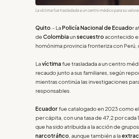
La víctima fue trasladada a un centro médico para su valorac
Quito
.- La
Policía Nacional de Ecuado
r 
de
Colombia
un
secuestro
acontecido en
homónima provincia fronteriza con Perú, c
La
víctima
fue trasladada a un centro médi
recaudo junto a sus familiares, según repo
mientras continúa las investigaciones par
responsables.
Ecuador
fue catalogado en 2023 como el
per cápita, con una tasa de 47,2 por cada
que ha sido atribuida a la acción de grupo
narcotráfico
, aunque también a la
extrac