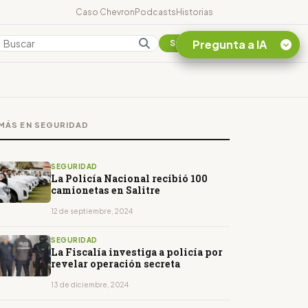
Caso Chevron
Podcasts
Historias
Pregunta a IA
Colombia
Suscribirse
Quiero Información
sobre el Caso
MÁS EN SEGURIDAD
Chevron Ecuador
Listar destinos
turísticos de la
SEGURIDAD
Amazonia Ecuatoriana
La Policía Nacional recibió 100
camionetas en Salitre
¿En que consiste la
tasa minera que rige en
12 de septiembre, 2024
Ecuador?
SEGURIDAD
La Fiscalía investiga a policía por
revelar operación secreta
13 de diciembre, 2024