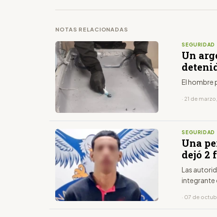
NOTAS RELACIONADAS
SEGURIDAD
Un arg
detenid
El hombre p
· 21 de marzo
SEGURIDAD
Una pe
dejó 2 
Las autorid
integrante
· 07 de octu