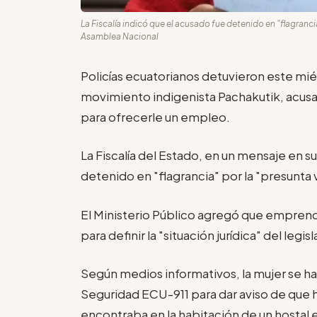
La Fiscalía indicó que el acusado fue detenido en "flagrancia
Asamblea Nacional
Policías ecuatorianos detuvieron este mié
movimiento indigenista Pachakutik, acusado
para ofrecerle un empleo.
La Fiscalía del Estado, en un mensaje en s
detenido en "flagrancia" por la "presunta v
El Ministerio Público agregó que emprende
para definir la "situación jurídica" del le
Según medios informativos, la mujer se h
Seguridad ECU-911 para dar aviso de que ha
encontraba en la habitación de un hostal 