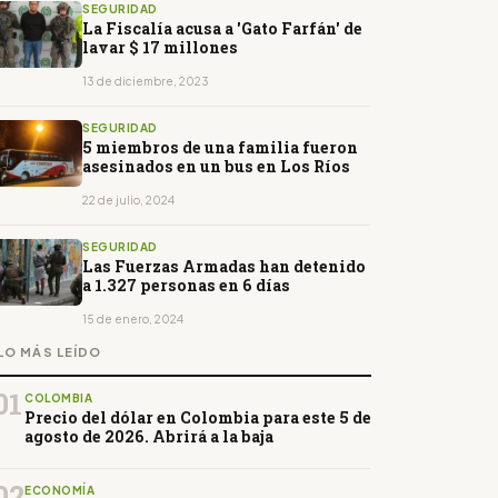
SEGURIDAD
La Fiscalía acusa a 'Gato Farfán' de
lavar $ 17 millones
13 de diciembre, 2023
SEGURIDAD
5 miembros de una familia fueron
asesinados en un bus en Los Ríos
22 de julio, 2024
SEGURIDAD
Las Fuerzas Armadas han detenido
a 1.327 personas en 6 días
15 de enero, 2024
LO MÁS LEÍDO
01
COLOMBIA
Precio del dólar en Colombia para este 5 de
agosto de 2026. Abrirá a la baja
02
ECONOMÍA