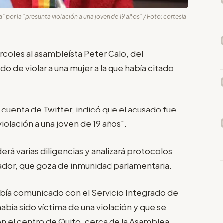
" por la "presunta violación a una joven de 19 años" / Foto: cortesía
rcoles al asambleísta Peter Calo, del
 de violar a una mujer a la que había citado
u cuenta de Twitter, indicó que el acusado fue
iolación a una joven de 19 años".
rá varias diligencias y analizará protocolos
gislador, que goza de inmunidad parlamentaria.
abía comunicado con el Servicio Integrado de
bía sido víctima de una violación y que se
en el centro de Quito, cerca de la Asamblea