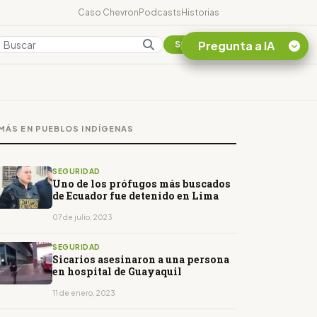
Caso Chevron
Podcasts
Historias
Pregunta a IA
Colombia
Suscribirse
Quiero Información
sobre el Caso
MÁS EN PUEBLOS INDÍGENAS
Chevron Ecuador
Listar destinos
turísticos de la
SEGURIDAD
Amazonia Ecuatoriana
Uno de los prófugos más buscados
de Ecuador fue detenido en Lima
¿En que consiste la
tasa minera que rige en
07 de julio, 2023
Ecuador?
SEGURIDAD
Sicarios asesinaron a una persona
en hospital de Guayaquil
11 de enero, 2023