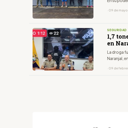
En su pode
· 09 de mayo
SEGURIDAD
1,7 to
en Nar
La droga fu
Naranjal, e
· 09 de febre