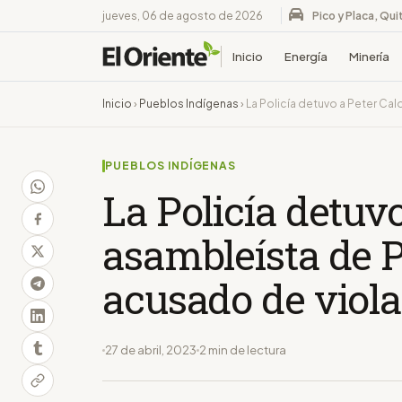
jueves, 06 de agosto de 2026
Pico y Placa, Qui
Inicio
Energía
Minería
Inicio
›
Pueblos Indígenas
›
La Policía detuvo a Peter Ca
PUEBLOS INDÍGENAS
La Policía detuvo
asambleísta de 
acusado de viol
27 de abril, 2023
2 min de lectura