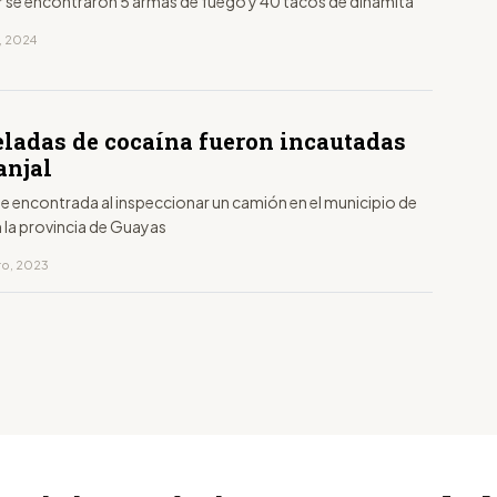
r se encontraron 5 armas de fuego y 40 tacos de dinamita
, 2024
neladas de cocaína fueron incautadas
anjal
e encontrada al inspeccionar un camión en el municipio de
n la provincia de Guayas
ro, 2023