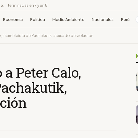
to:
terminadas en 7 y en 8
Economía
Política
Medio Ambiente
Nacionales
Perú
lo, asambleísta de Pachakutik, acusado de violación
 a Peter Calo,
Pachakutik,
ación