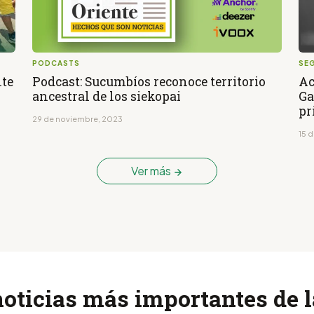
PODCASTS
SE
nte
Podcast: Sucumbíos reconoce territorio
Ac
ancestral de los siekopai
Ga
pr
29 de noviembre, 2023
15 
Ver más
noticias más importantes de