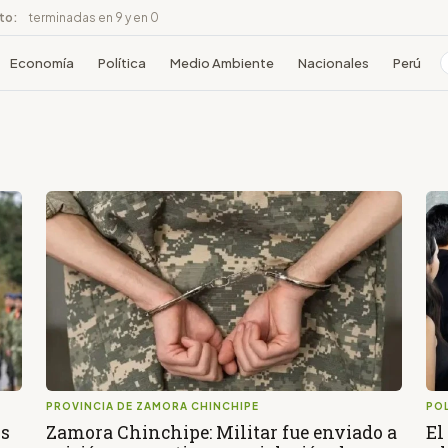
ito:
terminadas en 9 y en 0
Economía
Política
Medio Ambiente
Nacionales
Perú
PROVINCIA DE ZAMORA CHINCHIPE
POL
os
Zamora Chinchipe: Militar fue enviado a
El