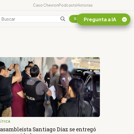
Caso Chevron
Podcasts
Historias
Pregunta a IA
Colombia
Suscribirse
Quiero Información
sobre el Caso
Chevron Ecuador
Listar destinos
turísticos de la
Amazonia Ecuatoriana
¿En que consiste la
tasa minera que rige en
Ecuador?
ÍTICA
 asambleísta Santiago Díaz se entregó