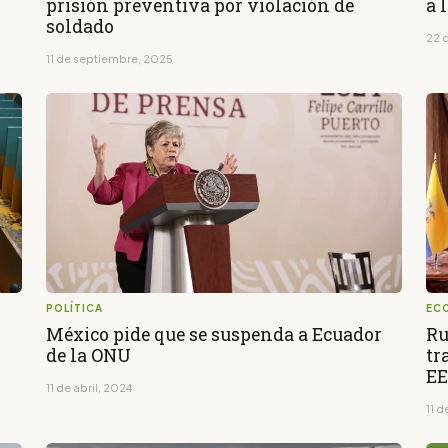
prisión preventiva por violación de
a 
soldado
22 d
11 de septiembre, 2025
POLÍTICA
EC
México pide que se suspenda a Ecuador
Ru
de la ONU
tr
E
11 de abril, 2024
11 