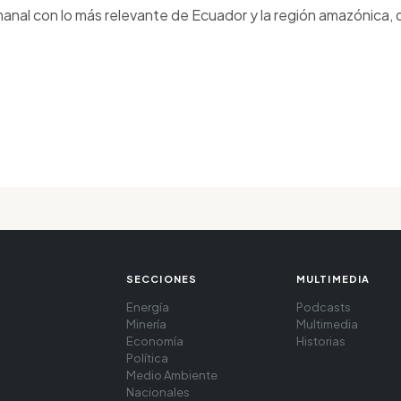
anal con lo más relevante de Ecuador y la región amazónica, d
SECCIONES
MULTIMEDIA
Energía
Podcasts
Minería
Multimedia
Economía
Historias
Política
Medio Ambiente
Nacionales