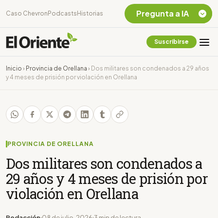
Pregunta a IA
Caso Chevron
Podcasts
Historias
Suscribirse
Quiero Información
sobre el Caso
Inicio
›
Provincia de Orellana
›
Dos militares son condenados a 29 años
Chevron Ecuador
y 4 meses de prisión por violación en Orellana
Listar destinos
turísticos de la
Amazonia Ecuatoriana
¿En que consiste la
tasa minera que rige en
Ecuador?
PROVINCIA DE ORELLANA
Dos militares son condenados a
29 años y 4 meses de prisión por
violación en Orellana
Redacción
08 de julio, 2026
3 min de lectura