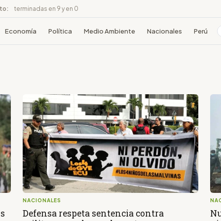
ito:
terminadas en 9 y en 0
Economía
Política
Medio Ambiente
Nacionales
Perú
NACIONALES
NA
os
Defensa respeta sentencia contra
Nu