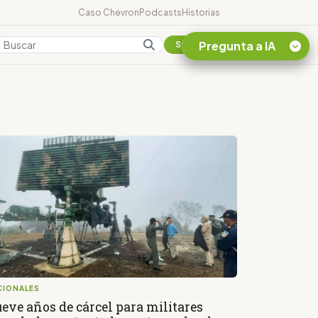
Caso Chevron
Podcasts
Historias
Pregunta a IA
Colombia
Suscribirse
Quiero Información
sobre el Caso
Chevron Ecuador
Listar destinos
turísticos de la
Amazonia Ecuatoriana
¿En que consiste la
tasa minera que rige en
Ecuador?
CIONALES
eve años de cárcel para militares