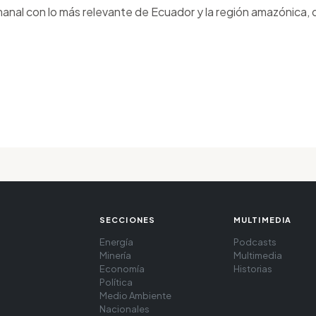
anal con lo más relevante de Ecuador y la región amazónica, d
SECCIONES
MULTIMEDIA
Energía
Podcasts
Minería
Multimedia
Economía
Historias
Política
Medio Ambiente
Nacionales