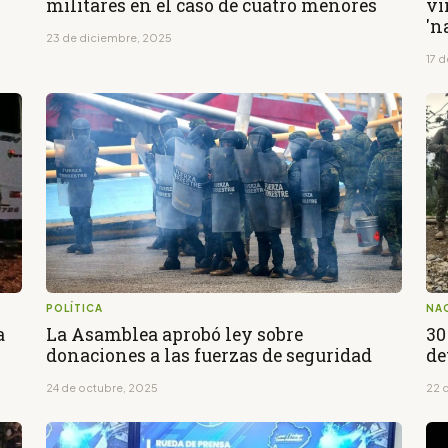
militares en el caso de cuatro menores
vi
'n
23 de diciembre, 2025
17 
POLÍTICA
NA
a
La Asamblea aprobó ley sobre
30
donaciones a las fuerzas de seguridad
de
24 de octubre, 2025
22 