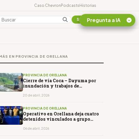
Caso Chevron
Podcasts
Historias
Pregunta a IA
Colombia
Suscribirse
Quiero Información
sobre el Caso
MÁS EN PROVINCIA DE ORELLANA
Chevron Ecuador
Listar destinos
turísticos de la
PROVINCIA DE ORELLANA
Amazonia Ecuatoriana
Cierre de vía Coca – Dayuma por
inundación y trabajos de
¿En que consiste la
mantenimiento
tasa minera que rige en
20 de abril, 2026
Ecuador?
PROVINCIA DE ORELLANA
Operativo en Orellana deja cuatro
detenidos vinculados a grupo
armado
06 de abril, 2026