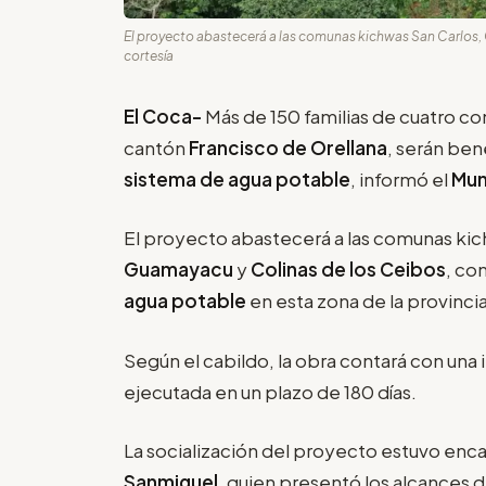
El proyecto abastecerá a las comunas kichwas San Carlos, C
cortesía
El Coca-
Más de 150 familias de cuatro co
cantón
Francisco de Orellana
, serán ben
sistema de agua potable
, informó el
Mun
El proyecto abastecerá a las comunas ki
Guamayacu
y
Colinas de los Ceibos
, co
agua potable
en esta zona de la provinci
Según el cabildo, la obra contará con una i
ejecutada en un plazo de 180 días.
La socialización del proyecto estuvo enc
Sanmiguel
, quien presentó los alcances d