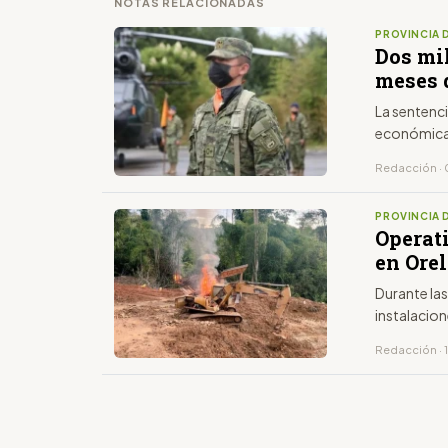
NOTAS RELACIONADAS
PROVINCIA 
Dos mi
meses 
La sentenci
económicas
Redacción · 
PROVINCIA 
Operati
en Ore
Durante las
instalacion
Redacción · 1