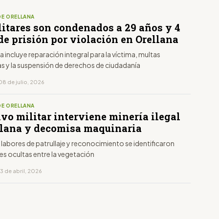
DE ORELLANA
litares son condenados a 29 años y 4
de prisión por violación en Orellana
a incluye reparación integral para la víctima, multas
 y la suspensión de derechos de ciudadanía
08 de julio, 2026
DE ORELLANA
vo militar interviene minería ilegal
llana y decomisa maquinaria
 labores de patrullaje y reconocimiento se identificaron
es ocultas entre la vegetación
3 de abril, 2026