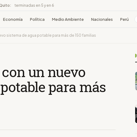
 Quito:
terminadas en 5 y en 6
Economía
Política
Medio Ambiente
Nacionales
Perú
evo sistema de agua potable para más de 150 familias
 con un nuevo
 potable para más