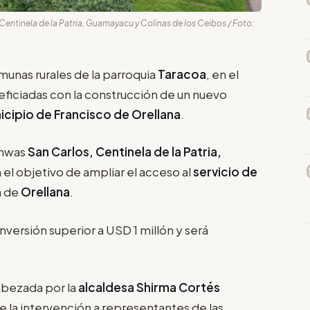
entinela de la Patria, Guamayacu y Colinas de los Ceibos / Foto:
munas rurales de la parroquia
Taracoa
, en el
eficiadas con la construcción de un nuevo
icipio de Francisco de Orellana
.
chwas
San Carlos, Centinela de la Patria,
n el objetivo de ampliar el acceso al
servicio de
a de
Orellana
.
nversión superior a USD 1 millón y será
abezada por la
alcaldesa Shirma Cortés
e la intervención a representantes de las