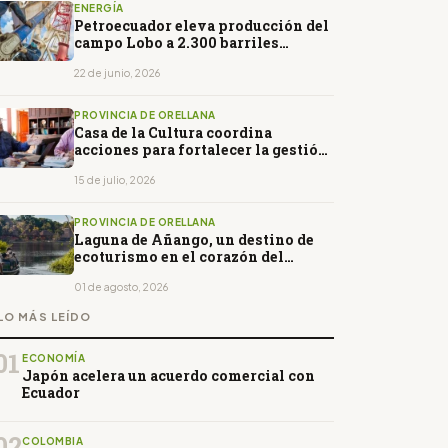
ENERGÍA
Petroecuador eleva producción del
campo Lobo a 2.300 barriles
diarios tras reactivación
22 de junio, 2026
PROVINCIA DE ORELLANA
Casa de la Cultura coordina
acciones para fortalecer la gestión
en Orellana
15 de julio, 2026
PROVINCIA DE ORELLANA
Laguna de Añango, un destino de
ecoturismo en el corazón del
Yasuní
01 de agosto, 2026
LO MÁS LEÍDO
01
ECONOMÍA
Japón acelera un acuerdo comercial con
Ecuador
02
COLOMBIA