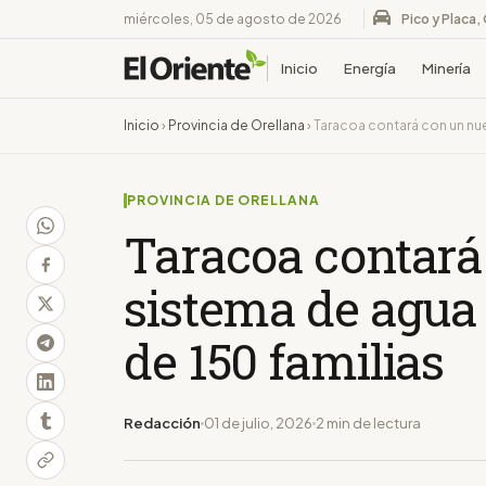
miércoles, 05 de agosto de 2026
Pico y Placa,
Inicio
Energía
Minería
Inicio
›
Provincia de Orellana
›
Taracoa contará con un nu
PROVINCIA DE ORELLANA
Taracoa contará
sistema de agua
de 150 familias
Redacción
01 de julio, 2026
2 min de lectura