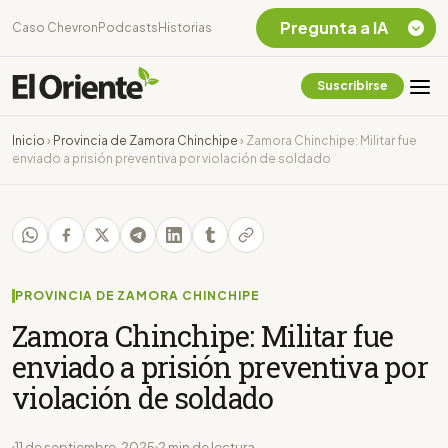
Pregunta a IA
Caso Chevron
Podcasts
Historias
Suscribirse
Quiero Información
sobre el Caso
Inicio
›
Provincia de Zamora Chinchipe
›
Zamora Chinchipe: Militar fue
Chevron Ecuador
enviado a prisión preventiva por violación de soldado
Listar destinos
turísticos de la
Amazonia Ecuatoriana
¿En que consiste la
tasa minera que rige en
Ecuador?
PROVINCIA DE ZAMORA CHINCHIPE
Zamora Chinchipe: Militar fue
enviado a prisión preventiva por
violación de soldado
11 de septiembre, 2025
2 min de lectura