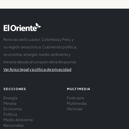
Noticias de Ecuador, Colombia y Perú, y
su región amazónica. Cubriendo política,
economía, energía, medio ambiente y
minería desde el corazón de la Amazonía
Ver Aviso legal y política de privacidad
SECCIONES
MULTIMEDIA
Energía
Podcasts
Minería
Multimedia
Economía
Historias
Política
Medio Ambiente
Nacionales