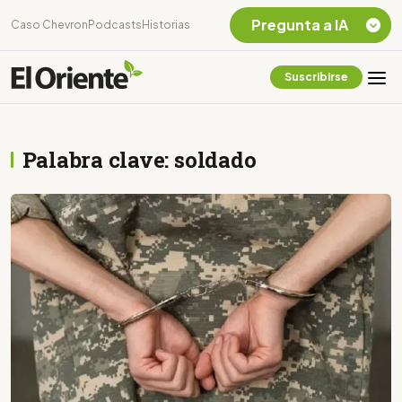
Pregunta a IA
Caso Chevron
Podcasts
Historias
Suscribirse
Quiero Información
sobre el Caso
Chevron Ecuador
Palabra clave: soldado
Listar destinos
turísticos de la
Amazonia Ecuatoriana
¿En que consiste la
tasa minera que rige en
Ecuador?