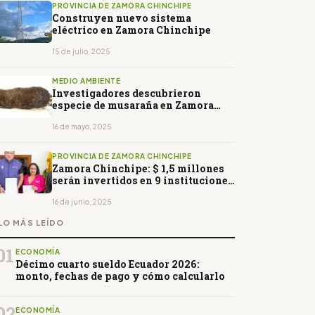
PROVINCIA DE ZAMORA CHINCHIPE
Construyen nuevo sistema
eléctrico en Zamora Chinchipe
15 de julio, 2025
MEDIO AMBIENTE
Investigadores descubrieron
especie de musaraña en Zamora
Chinchipe
16 de mayo, 2025
PROVINCIA DE ZAMORA CHINCHIPE
Zamora Chinchipe: $ 1,5 millones
serán invertidos en 9 instituciones
educativas
16 de junio, 2025
LO MÁS LEÍDO
01
ECONOMÍA
Décimo cuarto sueldo Ecuador 2026:
monto, fechas de pago y cómo calcularlo
02
ECONOMÍA