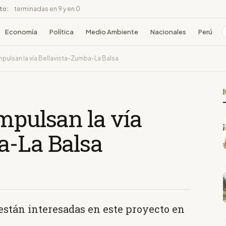
ito:
terminadas en 9 y en 0
Economía
Política
Medio Ambiente
Nacionales
Perú
mpulsan la vía Bellavista-Zumba-La Balsa
mpulsan la vía
a-La Balsa
están interesadas en este proyecto en