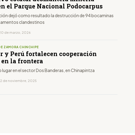
 en el Parque Nacional Podocarpus
nción dejó como resultado la destrucción de 94 bocaminas
pamentos clandestinos
20 de marzo, 2026
DE ZAMORA CHINCHIPE
r y Perú fortalecen cooperación
 en la frontera
o lugar en el sector Dos Banderas, en Chinapintza
12 de noviembre, 2025