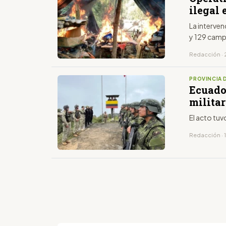
ilegal
La interve
y 129 cam
Redacción · 
PROVINCIA 
Ecuado
militar
El acto tuv
Redacción · 