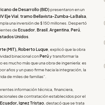
icano de Desarrollo (BID)
presentaron en un
l
IV Eje Vial
,
tramo Bellavista-Zumba-La Balsa
,
templa una inversión de $ 150 millones. Despertó
ientes de
Ecuador
,
Brasil
,
Argentina
,
Perú
,
stados Unidos
.
orte (MIT), Roberto Luque
, explicó que la obra
ividad binacional con
Perú
y transformar la
cto es mucho más que una obra de ingeniería: es
or años y un paso firme hacia la integración, la
vida de miles de familias”.
rentes información técnica, financiera,
nacionales de contratación establecidos por el
Ecuador, Ignez Tristao
, destacó que se trata