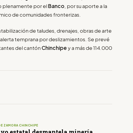
o plenamente por el
Banco
, por su aporte a la
nómico de comunidades fronterizas.
tabilización de taludes, drenajes, obras de arte
alerta temprana por deslizamientos. Se prevé
itantes del cantón
Chinchipe
y a más de 114.000
DE ZAMORA CHINCHIPE
ivo estatal desmantela minería