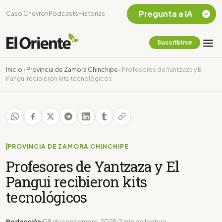
Pregunta a IA
Caso Chevron
Podcasts
Historias
Suscribirse
Quiero Información
sobre el Caso
Inicio
›
Provincia de Zamora Chinchipe
›
Profesores de Yantzaza y El
Chevron Ecuador
Pangui recibieron kits tecnológicos
Listar destinos
turísticos de la
Amazonia Ecuatoriana
¿En que consiste la
tasa minera que rige en
Ecuador?
PROVINCIA DE ZAMORA CHINCHIPE
Profesores de Yantzaza y El
Pangui recibieron kits
tecnológicos
Redacción
09 de septiembre, 2025
2 min de lectura