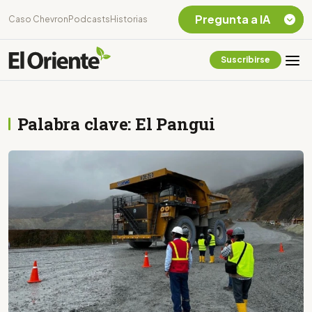
Pregunta a IA
Caso Chevron
Podcasts
Historias
Suscribirse
Quiero Información
sobre el Caso
Chevron Ecuador
Palabra clave: El Pangui
Listar destinos
turísticos de la
Amazonia Ecuatoriana
¿En que consiste la
tasa minera que rige en
Ecuador?