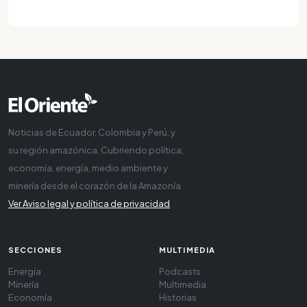
Noticias de Ecuador, Colombia y Perú, y
su región amazónica. Cubriendo política,
economía, energía, medio ambiente y
minería desde el corazón de la Amazonía
Ver Aviso legal y política de privacidad
SECCIONES
MULTIMEDIA
Energía
Podcasts
Minería
Multimedia
Economía
Historias