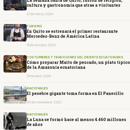
La Semana Santa de Quito, fusión de religión,
cultura y gastronomía que atrae a visitantes
27 de marzo, 2024
TURISMO
En Quito se estrenará el primer restaurante
Mercedes-Benz de América Latina
19 de octubre, 2023
COSTUMBRES Y TRADICIONES DEL ORIENTE ECUATORIANO
Cómo preparar Maito de pescado, un plato típico
de la Amazonía ecuatoriana
29 de abril, 2024
NACIONALES
El pesebre gigante toma forma en El Panecillo
30 de noviembre, 2023
NACIONALES
La Luna se formó hace al menos 4.460 millones
de años