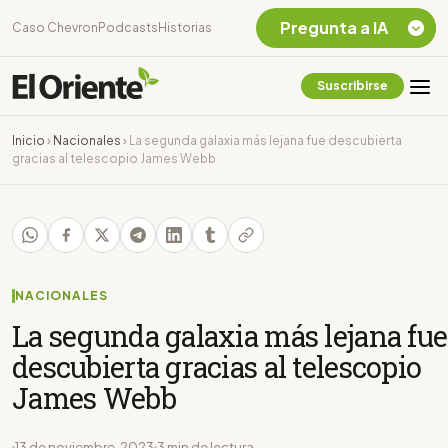
Pregunta a IA
Caso Chevron
Podcasts
Historias
Suscribirse
Quiero Información
sobre el Caso
Inicio
›
Nacionales
›
La segunda galaxia más lejana fue descubierta
Chevron Ecuador
gracias al telescopio James Webb
Listar destinos
turísticos de la
Amazonia Ecuatoriana
¿En que consiste la
tasa minera que rige en
Ecuador?
NACIONALES
La segunda galaxia más lejana fue
descubierta gracias al telescopio
James Webb
13 de noviembre, 2023
3 min de lectura