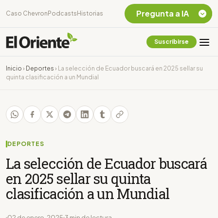
Pregunta a IA
Caso Chevron
Podcasts
Historias
Suscribirse
Quiero Información
sobre el Caso
Inicio
›
Deportes
›
La selección de Ecuador buscará en 2025 sellar su
Chevron Ecuador
quinta clasificación a un Mundial
Listar destinos
turísticos de la
Amazonia Ecuatoriana
¿En que consiste la
tasa minera que rige en
Ecuador?
DEPORTES
La selección de Ecuador buscará
en 2025 sellar su quinta
clasificación a un Mundial
02 de enero, 2025
3 min de lectura