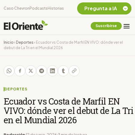
Pregunta a IA
Caso Chevron
Podcasts
Historias
Suscribirse
Quiero Información
sobre el Caso
Inicio
›
Deportes
›
Ecuador vs Costa de Marfil EN VIVO: dónde ver el
Chevron Ecuador
debut de La Tri en el Mundial 2026
Listar destinos
turísticos de la
Amazonia Ecuatoriana
¿En que consiste la
tasa minera que rige en
Ecuador?
DEPORTES
Ecuador vs Costa de Marfil EN
VIVO: dónde ver el debut de La Tri
en el Mundial 2026
Redacción
12 de junio, 2026
3 min de lectura