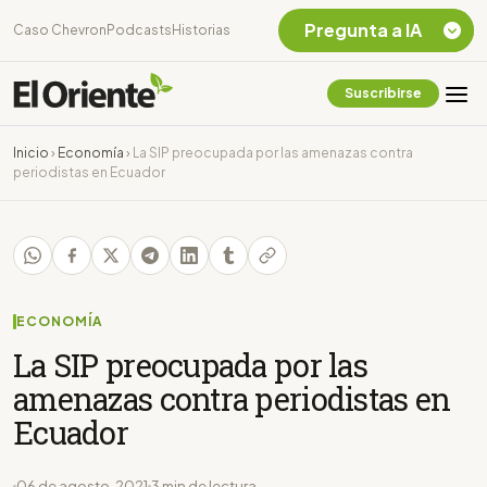
Pregunta a IA
Caso Chevron
Podcasts
Historias
Suscribirse
Quiero Información
sobre el Caso
Inicio
›
Economía
›
La SIP preocupada por las amenazas contra
Chevron Ecuador
periodistas en Ecuador
Listar destinos
turísticos de la
Amazonia Ecuatoriana
¿En que consiste la
tasa minera que rige en
Ecuador?
ECONOMÍA
La SIP preocupada por las
amenazas contra periodistas en
Ecuador
06 de agosto, 2021
3 min de lectura