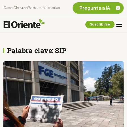
Pregunta a IA
Caso Chevron
Podcasts
Historias
Suscribirse
Quiero Información
sobre el Caso
Chevron Ecuador
Palabra clave: SIP
Listar destinos
turísticos de la
Amazonia Ecuatoriana
¿En que consiste la
tasa minera que rige en
Ecuador?