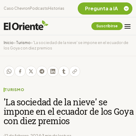
Pregunta a IA
Caso Chevron
Podcasts
Historias
Suscribirse
Quiero Información
sobre el Caso
Inicio
›
Turismo
›
'La sociedad de la nieve' se impone en el ecuador de
Chevron Ecuador
los Goya con diez premios
Listar destinos
turísticos de la
Amazonia Ecuatoriana
¿En que consiste la
tasa minera que rige en
Ecuador?
TURISMO
'La sociedad de la nieve' se
impone en el ecuador de los Goya
con diez premios
12 de febrero, 2024
3 min de lectura