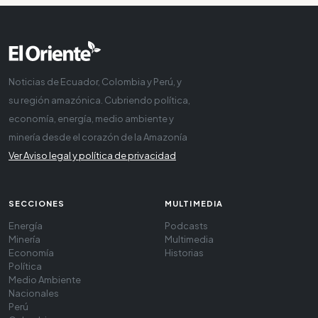
Noticias de Ecuador, Colombia y Perú, y
su región amazónica. Cubriendo política,
economía, energía, medio ambiente y
minería desde el corazón de la Amazonía
Ver Aviso legal y política de privacidad
SECCIONES
MULTIMEDIA
Energía
Podcasts
Minería
Multimedia
Economía
Historias
Política
Medio Ambiente
Nacionales
Perú