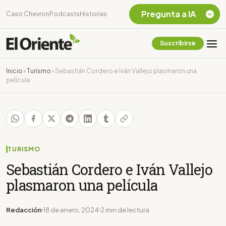
Pregunta a IA
Caso Chevron
Podcasts
Historias
Suscribirse
Quiero Información
sobre el Caso
Inicio
›
Turismo
›
Sebastián Cordero e Iván Vallejo plasmaron una
Chevron Ecuador
película
Listar destinos
turísticos de la
Amazonia Ecuatoriana
¿En que consiste la
tasa minera que rige en
Ecuador?
TURISMO
Sebastián Cordero e Iván Vallejo
plasmaron una película
Redacción
18 de enero, 2024
2 min de lectura