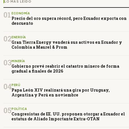
LO MÁS LEÍDO
01
ECONOMÍA
Precio del oro supera récord, pero Ecuador exporta con
descuento
02
ENERGÍA
Gran Tierra Energy venderá sus activos en Ecuador y
Colombia a Maurel & Prom
03
MINERÍA
Gobierno prevé reabrir el catastro minero de forma
gradual a finales de 2026
04
PERÚ
Papa León XIV realizará una gira por Uruguay,
Argentina y Perú en noviembre
05
POLÍTICA
Congresistas de EE. UU. proponen otorgar a Ecuador el
estatus de Aliado Importante Extra-OTAN