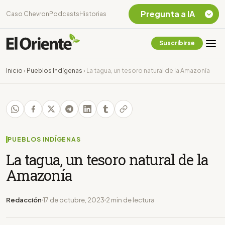
Pregunta a IA
Caso Chevron
Podcasts
Historias
Suscribirse
Quiero Información
sobre el Caso
Inicio
›
Pueblos Indígenas
›
La tagua, un tesoro natural de la Amazonía
Chevron Ecuador
Listar destinos
turísticos de la
Amazonia Ecuatoriana
¿En que consiste la
tasa minera que rige en
PUEBLOS INDÍGENAS
Ecuador?
La tagua, un tesoro natural de la
Amazonía
Redacción
17 de octubre, 2023
2 min de lectura