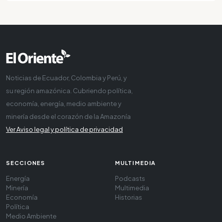
Noticias de Ecuador, Colombia y Perú, y
su región amazónica. Cubriendo política,
economía, energía, medio ambiente y
minería desde el corazón de la Amazonía
Ver Aviso legal y política de privacidad
SECCIONES
MULTIMEDIA
Energía
Podcasts
Minería
Multimedia
Economía
Historias
Política
Medio Ambiente