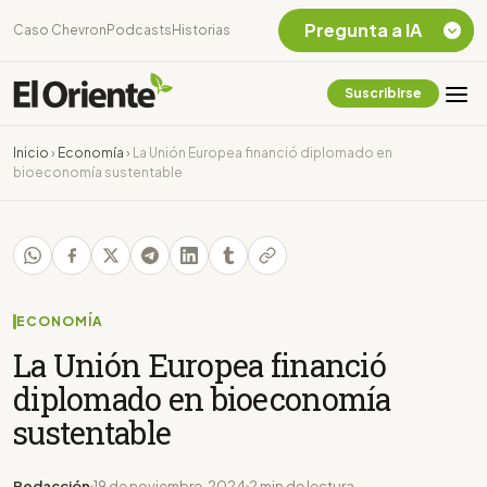
Pregunta a IA
Caso Chevron
Podcasts
Historias
Suscribirse
Quiero Información
sobre el Caso
Inicio
›
Economía
›
La Unión Europea financió diplomado en
Chevron Ecuador
bioeconomía sustentable
Listar destinos
turísticos de la
Amazonia Ecuatoriana
¿En que consiste la
tasa minera que rige en
Ecuador?
ECONOMÍA
La Unión Europea financió
diplomado en bioeconomía
sustentable
Redacción
19 de noviembre, 2024
2 min de lectura