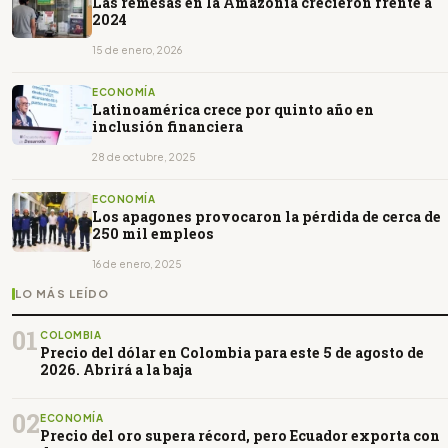
Las remesas en la Amazonía crecieron frente a
2024
15 de enero, 2026
ECONOMÍA
Latinoamérica crece por quinto año en
inclusión financiera
28 de octubre, 2025
ECONOMÍA
Los apagones provocaron la pérdida de cerca de
250 mil empleos
16 de enero, 2025
LO MÁS LEÍDO
01
COLOMBIA
Precio del dólar en Colombia para este 5 de agosto de
2026. Abrirá a la baja
02
ECONOMÍA
Precio del oro supera récord, pero Ecuador exporta con