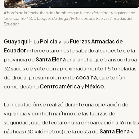
A bordo de la lancha iban dos hombres que fueron detenidos y a quienes se
les encontró 1.500 bloques de droga / Foto: cortesía Fuerzas Armadas del
Ecuador
Guayaquil-
La
Policía
y las
Fuerzas Armadas de
Ecuador
interceptaron este sábado al suroeste de la
provincia de
Santa Elena
una lancha que transportaba
32 sacos de yute con aproximadamente 1,5 toneladas
de droga, presumiblemente
cocaína
, que tenían
como destino
Centroamérica
y
México
.
La incautación se realizó durante una operación de
vigilancia y control marítimo de las fuerzas de
seguridad, que detectaron una embarcación a 16 millas
náuticas (30 kilómetros) de la costa de
Santa Elena
y