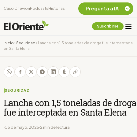
Pregunta a IA
Caso Chevron
Podcasts
Historias
Suscribirse
Quiero Información
sobre el Caso
Inicio
›
Seguridad
›
Lancha con 1,5 toneladas de droga fue interceptada
Chevron Ecuador
en Santa Elena
Listar destinos
turísticos de la
Amazonia Ecuatoriana
¿En que consiste la
tasa minera que rige en
Ecuador?
SEGURIDAD
Lancha con 1,5 toneladas de droga
fue interceptada en Santa Elena
05 de mayo, 2025
2 min de lectura