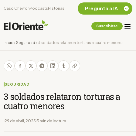
Pregunta a IA
Caso Chevron
Podcasts
Historias
Suscribirse
Quiero Información
sobre el Caso
Inicio
›
Seguridad
›
3 soldados relataron torturas a cuatro menores
Chevron Ecuador
Listar destinos
turísticos de la
Amazonia Ecuatoriana
¿En que consiste la
tasa minera que rige en
SEGURIDAD
Ecuador?
3 soldados relataron torturas a
cuatro menores
29 de abril, 2025
5 min de lectura