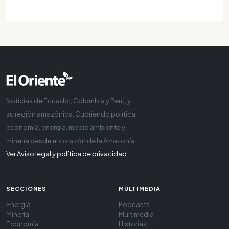
Noticias de Ecuador, Colombia y Perú, y
su región amazónica. Cubriendo política,
economía, energía, medio ambiente y
minería desde el corazón de la Amazonía
Ver Aviso legal y política de privacidad
SECCIONES
MULTIMEDIA
Energía
Podcasts
Minería
Multimedia
Economía
Historias