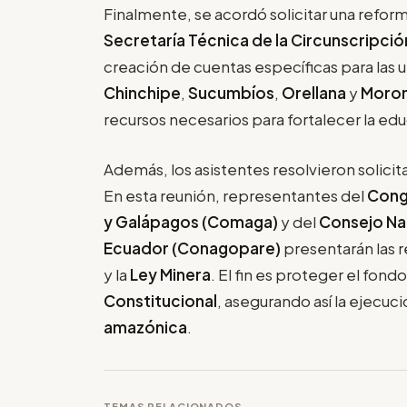
Finalmente, se acordó solicitar una reform
Secretaría Técnica de la Circunscripció
creación de cuentas específicas para las 
Chinchipe
,
Sucumbíos
,
Orellana
y
Moron
recursos necesarios para fortalecer la ed
Además, los asistentes resolvieron solicit
En esta reunión, representantes del
Con
y Galápagos (Comaga)
y del
Consejo Nac
Ecuador (Conagopare)
presentarán las 
y la
Ley Minera
. El fin es proteger el fon
Constitucional
, asegurando así la ejecuc
amazónica
.
TEMAS RELACIONADOS