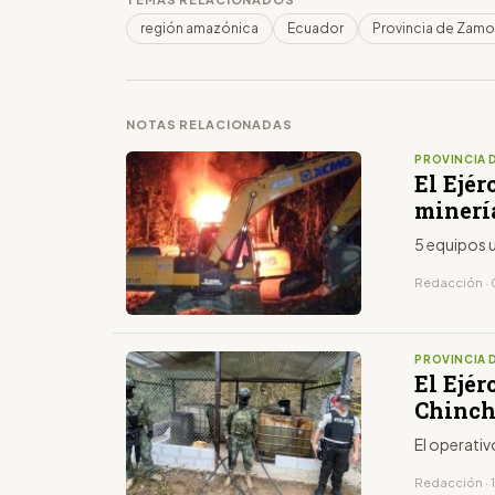
región amazónica
Ecuador
Provincia de Zamo
NOTAS RELACIONADAS
PROVINCIA 
El Ejér
minerí
5 equipos u
Redacción · 
PROVINCIA 
El Ejé
Chinch
El operativ
Redacción · 