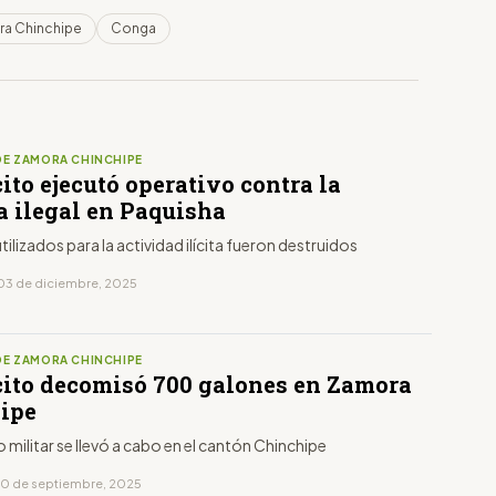
ra Chinchipe
Conga
DE ZAMORA CHINCHIPE
cito ejecutó operativo contra la
a ilegal en Paquisha
tilizados para la actividad ilícita fueron destruidos
03 de diciembre, 2025
DE ZAMORA CHINCHIPE
rcito decomisó 700 galones en Zamora
ipe
o militar se llevó a cabo en el cantón Chinchipe
10 de septiembre, 2025