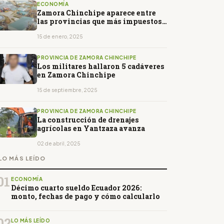
ECONOMÍA
Zamora Chinchipe aparece entre
las provincias que más impuestos
pagan
15 de enero, 2025
PROVINCIA DE ZAMORA CHINCHIPE
Los militares hallaron 5 cadáveres
en Zamora Chinchipe
15 de septiembre, 2025
PROVINCIA DE ZAMORA CHINCHIPE
La construcción de drenajes
agrícolas en Yantzaza avanza
02 de abril, 2025
LO MÁS LEÍDO
01
ECONOMÍA
Décimo cuarto sueldo Ecuador 2026:
monto, fechas de pago y cómo calcularlo
02
LO MÁS LEÍDO