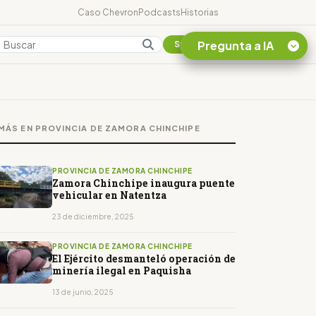
Caso Chevron
Podcasts
Historias
Pregunta a IA
Colombia
Suscribirse
Quiero Información
sobre el Caso
MÁS EN PROVINCIA DE ZAMORA CHINCHIPE
Chevron Ecuador
Listar destinos
turísticos de la
PROVINCIA DE ZAMORA CHINCHIPE
Amazonia Ecuatoriana
Zamora Chinchipe inaugura puente
vehicular en Natentza
¿En que consiste la
tasa minera que rige en
23 de diciembre, 2025
Ecuador?
PROVINCIA DE ZAMORA CHINCHIPE
El Ejército desmanteló operación de
minería ilegal en Paquisha
13 de junio, 2025