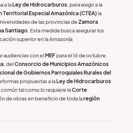
a a la
Ley de Hidrocarburos
, para exigir a la
n Territorial Especial Amazónica (CTEA)
la
universidades de las provincias de
Zamora
a Santiago
. Esta medida busca asegurar los
ucación superior en la Amazonía.
ar audiencias con el
MEF
para el 16 de octubre.
ga
, del
Consorcio de Municipios Amazónicos
ional de Gobiernos Parroquiales Rurales del
reformas propuestas a la
Ley de Hidrocarburos
do común tal como lo requiere la
Corte
ión de obras en beneficio de toda la
región