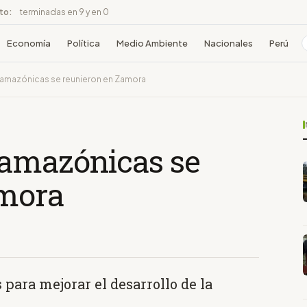
ito:
terminadas en 9 y en 0
Economía
Política
Medio Ambiente
Nacionales
Perú
 amazónicas se reunieron en Zamora
 amazónicas se
amora
para mejorar el desarrollo de la