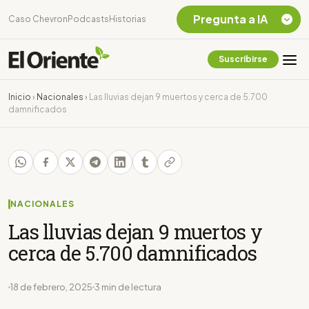
Pregunta a IA
Caso Chevron
Podcasts
Historias
Suscribirse
Quiero Información
sobre el Caso
Inicio
›
Nacionales
›
Las lluvias dejan 9 muertos y cerca de 5.700
Chevron Ecuador
damnificados
Listar destinos
turísticos de la
Amazonia Ecuatoriana
¿En que consiste la
tasa minera que rige en
Ecuador?
NACIONALES
Las lluvias dejan 9 muertos y
cerca de 5.700 damnificados
18 de febrero, 2025
3 min de lectura