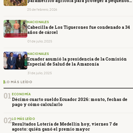
paramétrico agrícola para proteger a pequeños
productores frente al clima
25 de febrero, 2026
NACIONALES
Cabecilla de Los Tiguerones fue condenado a 34
años de cárcel
01 de julio, 2025
NACIONALES
Ecuador asumió la presidencia de la Comisión
Especial de Salud de la Amazonía
31 de julio, 2025
LO MÁS LEÍDO
01
ECONOMÍA
Décimo cuarto sueldo Ecuador 2026: monto, fechas de
pago y cómo calcularlo
02
LO MÁS LEÍDO
Resultados Lotería de Medellín hoy, viernes 7 de
agosto: quién ganó el premio mayor