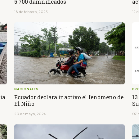
5.700 damnificados
ac
18 de febrero, 2025
12 
NACIONALES
PR
ia
Ecuador declara inactivo el fenómeno de
13
El Niño
Su
20 de mayo, 2024
07 