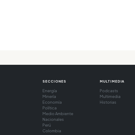
SECCIONES
MULTIMEDIA
Energía
Podcasts
Minería
Multimedia
Economía
Historias
Política
Medio Ambiente
Nacionales
Perú
Colombia