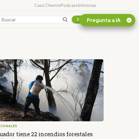
Caso Chevron
Podcasts
Historias
Pregunta a IA
Colombia
Suscribirse
Quiero Información
sobre el Caso
Chevron Ecuador
Listar destinos
turísticos de la
Amazonia Ecuatoriana
¿En que consiste la
tasa minera que rige en
Ecuador?
CIONALES
uador tiene 22 incendios forestales