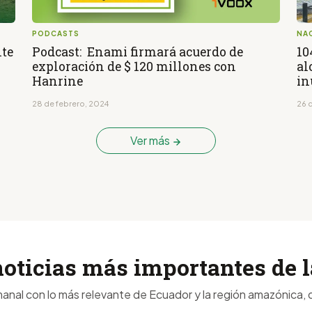
PODCASTS
NA
nte
Podcast: Enami firmará acuerdo de
10
exploración de $ 120 millones con
al
Hanrine
in
28 de febrero, 2024
26 
Ver más
noticias más importantes de
anal con lo más relevante de Ecuador y la región amazónica, d