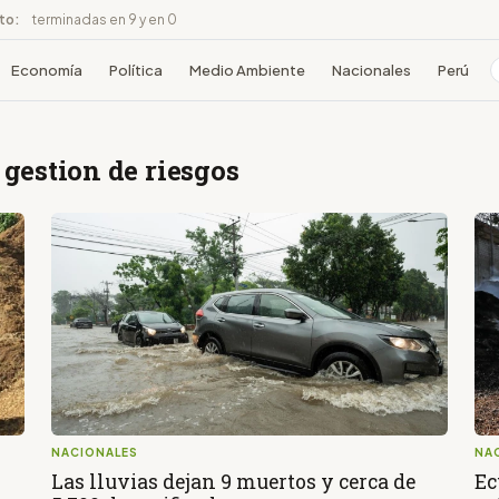
ito:
terminadas en 9 y en 0
Economía
Política
Medio Ambiente
Nacionales
Perú
 gestion de riesgos
NACIONALES
NA
Las lluvias dejan 9 muertos y cerca de
Ec