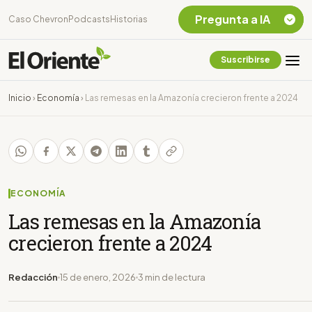
Pregunta a IA
Caso Chevron
Podcasts
Historias
Suscribirse
Quiero Información
sobre el Caso
Inicio
›
Economía
›
Las remesas en la Amazonía crecieron frente a 2024
Chevron Ecuador
Listar destinos
turísticos de la
Amazonia Ecuatoriana
¿En que consiste la
tasa minera que rige en
ECONOMÍA
Ecuador?
Las remesas en la Amazonía
crecieron frente a 2024
Redacción
15 de enero, 2026
3 min de lectura