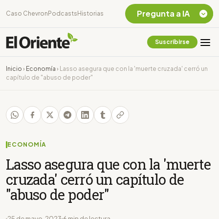
Pregunta a IA
Caso Chevron
Podcasts
Historias
Suscribirse
Quiero Información
sobre el Caso
Inicio
›
Economía
›
Lasso asegura que con la 'muerte cruzada' cerró un
Chevron Ecuador
capítulo de "abuso de poder"
Listar destinos
turísticos de la
Amazonia Ecuatoriana
¿En que consiste la
tasa minera que rige en
Ecuador?
ECONOMÍA
Lasso asegura que con la 'muerte
cruzada' cerró un capítulo de
"abuso de poder"
25 de mayo, 2023
6 min de lectura