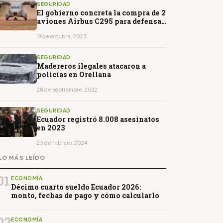
SEGURIDAD
El gobierno concreta la compra de 2
aviones Airbus C295 para defensa
y emergencias
19 de octubre, 2023
SEGURIDAD
Madereros ilegales atacaron a
policías en Orellana
28 de septiembre, 2022
SEGURIDAD
Ecuador registró 8.008 asesinatos
en 2023
23 de febrero, 2024
LO MÁS LEÍDO
01
ECONOMÍA
Décimo cuarto sueldo Ecuador 2026:
monto, fechas de pago y cómo calcularlo
02
ECONOMÍA