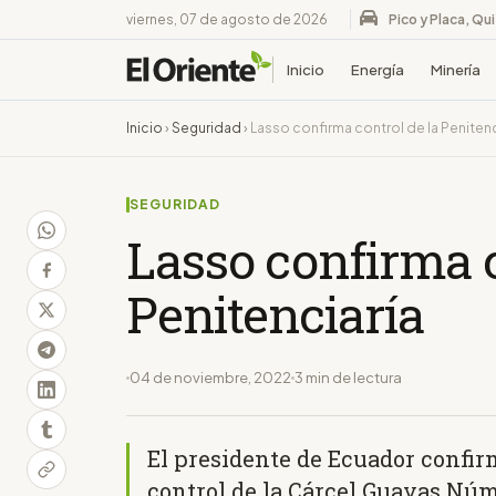
viernes, 07 de agosto de 2026
Pico y Placa, Qu
Inicio
Energía
Minería
Inicio
›
Seguridad
›
Lasso confirma control de la Penitenc
SEGURIDAD
Lasso confirma c
Penitenciaría
04 de noviembre, 2022
3 min de lectura
El presidente de Ecuador confir
control de la Cárcel Guayas Núm