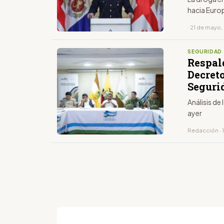
hacia Euro
· 21 de mayo
SEGURIDAD
Respald
Decret
Seguri
Análisis de
ayer
Redacción · 