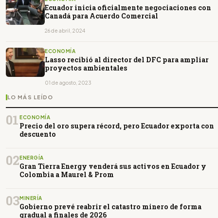
Ecuador inicia oficialmente negociaciones con
Canadá para Acuerdo Comercial
26 de abril, 2024
ECONOMÍA
Lasso recibió al director del DFC para ampliar
proyectos ambientales
01 de agosto, 2023
LO MÁS LEÍDO
01
ECONOMÍA
Precio del oro supera récord, pero Ecuador exporta con
descuento
02
ENERGÍA
Gran Tierra Energy venderá sus activos en Ecuador y
Colombia a Maurel & Prom
03
MINERÍA
Gobierno prevé reabrir el catastro minero de forma
gradual a finales de 2026