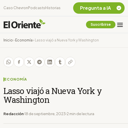
Pregunta a IA
Caso Chevron
Podcasts
Historias
Suscribirse
Quiero Información
sobre el Caso
Inicio
›
Economía
›
Lasso viajó a Nueva York y Washington
Chevron Ecuador
Listar destinos
turísticos de la
Amazonia Ecuatoriana
¿En que consiste la
tasa minera que rige en
ECONOMÍA
Ecuador?
Lasso viajó a Nueva York y
Washington
Redacción
18 de septiembre, 2023
2 min de lectura