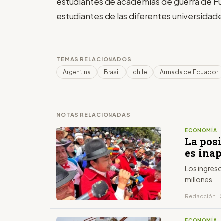
estudiantes de academias de guerra de F
estudiantes de las diferentes universidad
TEMAS RELACIONADOS
Argentina
Brasil
chile
Armada de Ecuador
NOTAS RELACIONADAS
ECONOMÍA
La posi
es ina
Los ingres
millones
Redacción · 
ECONOMÍA