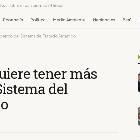
ito:
Libre circulacion las 24 horas
Economía
Política
Medio Ambiente
Nacionales
Perú
dentro del Sistema del Tratado Antártico
uiere tener más
Sistema del
co