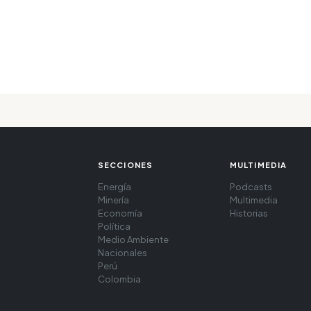
SECCIONES
MULTIMEDIA
Energía
Podcasts
Minería
Multimedia
Economía
Historias
Política
Medio Ambiente
Nacionales
Perú
Colombia