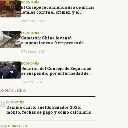
ECONOMÍA
El Cosepe recomienda uso de armas
letales contra el crimen y el
terrorismo
28 de abril, 2023
ECONOMÍA
Camarón: China levantó
suspensiones a 9 empresas de
Ecuador
07 de junio, 2024
ECONOMÍA
Reunión del Consejo de Seguridad
se suspendió por enfermedad de
Lasso
17 de abril, 2023
LO MÁS LEÍDO
01
ECONOMÍA
Décimo cuarto sueldo Ecuador 2026:
monto, fechas de pago y cómo calcularlo
02
LO MÁS LEÍDO