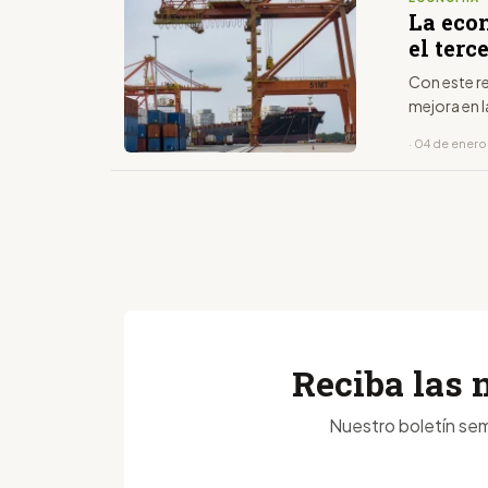
La eco
el terc
Con este r
mejora en 
· 04 de ener
Reciba las 
Nuestro boletín sem