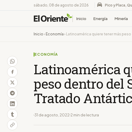
sábado, 08 de agosto de 2026
Pico y Placa, Qu
Inicio
Energía
Minería
Inicio
›
Economía
›
Latinoamérica quiere tener más peso 
ECONOMÍA
Latinoamérica q
peso dentro del 
Tratado Antárti
31 de agosto, 2022
2 min de lectura