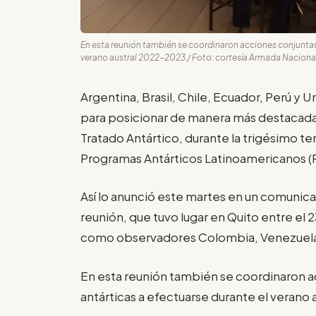
En esta reunión también se coordinaron acciones conjuntas
verano austral 2022-2023 / Foto: cortesía Armada Naciona
Argentina, Brasil, Chile, Ecuador, Perú y
para posicionar de manera más destacada
Tratado Antártico, durante la trigésimo t
Programas Antárticos Latinoamericanos (R
Así lo anunció este martes en un comunic
reunión, que tuvo lugar en Quito entre el 2
como observadores Colombia, Venezuela 
En esta reunión también se coordinaron 
antárticas a efectuarse durante el verano