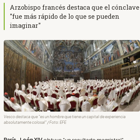
Arzobispo francés destaca que el cónclave
"fue más rápido de lo que se pueden
imaginar"
Vesco destaca que "es un hombre que tiene un capital de experiencia
absolutamente colosal" / Foto: EFE
París- León XIV
obtuvo "un resultado magristral",