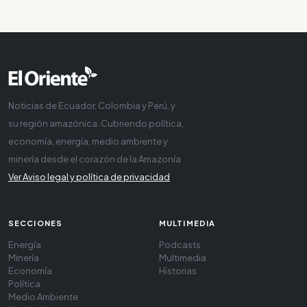
Noticias de Ecuador, Colombia y Perú, y
su región amazónica. Cubriendo política,
economía, energía, medio ambiente y
minería desde el corazón de la Amazonía
Ver Aviso legal y política de privacidad
SECCIONES
MULTIMEDIA
Energía
Podcasts
Minería
Multimedia
Economía
Historias
Política
Medio Ambiente