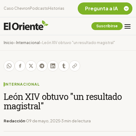
Pregunta a IA
Caso Chevron
Podcasts
Historias
Suscribirse
Quiero Información
sobre el Caso
Inicio
›
Internacional
›
León XIV obtuvo "un resultado magistral"
Chevron Ecuador
Listar destinos
turísticos de la
Amazonia Ecuatoriana
¿En que consiste la
tasa minera que rige en
INTERNACIONAL
Ecuador?
León XIV obtuvo "un resultado
magistral"
Redacción
09 de mayo, 2025
3 min de lectura